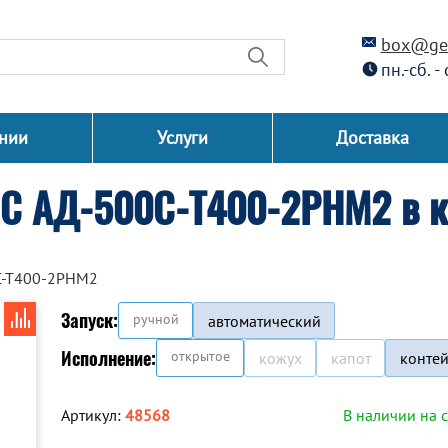
box@gen
пн.-сб. -
нии
Услуги
Доставка
СС АД-500С-Т400-2РНМ2 в к
С-Т400-2РНМ2
Запуск:
ручной
автоматический
Исполнение:
открытое
кожух
капот
конте
Артикул:
48568
В наличии на 