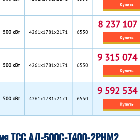
Купить
8 237 107 
500 кВт
4261x1781x2171
6550
Купить
9 315 074 
500 кВт
4261х1781х2171
6550
Купить
9 592 534 
500 кВт
4261х1781х2171
6550
Купить
ция ТСС АД-500С-Т400-2РНМ2