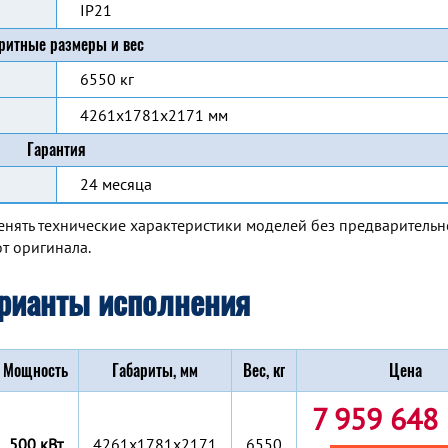
IP21
ритные размеры и вес
6550 кг
4261х1781х2171 мм
Гарантия
24 месяца
енять технические характеристики моделей без предварительн
т оригинала.
рианты исполнения
Мощность
Габариты, мм
Вес, кг
Цена
7 959 648 
500 кВт
4261x1781x2171
6550