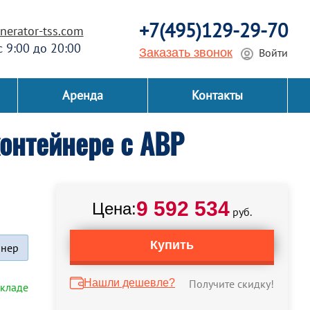
+7(495)129-29-70
erator-tss.com
 с 9:00 до 20:00
Заказать звонок
Войти
Аренда
Контакты
онтейнере с АВР
9 592 534
Цена:
руб.
Купить
йнер
Нашли дешевле?
Получите скидку!
складе