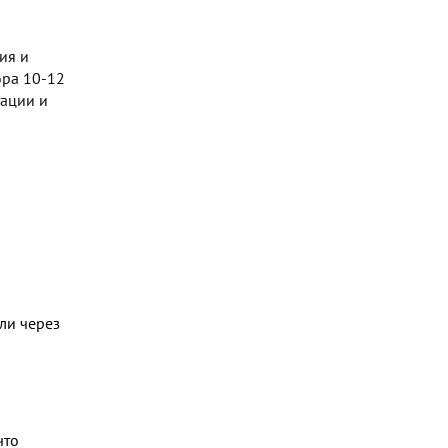
ия и
ора 10-12
тации и
ли через
что