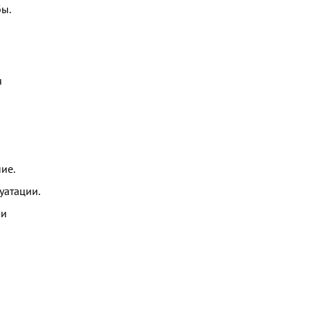
бы.
я
ие.
уатации.
ми