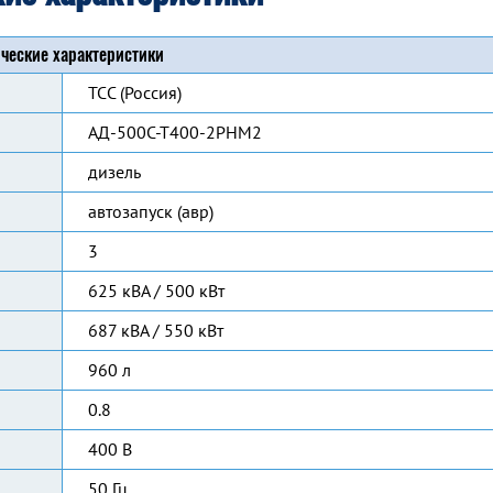
ческие характеристики
ТСС (Россия)
АД-500С-Т400-2РНМ2
дизель
автозапуск (авр)
3
625 кВА / 500 кВт
687 кВА / 550 кВт
960 л
0.8
400 В
50 Гц