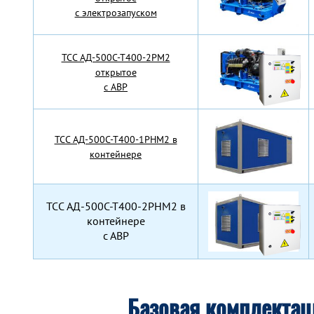
с электрозапуском
TCC АД-500С-Т400-2РМ2
открытое
с АВР
TCC АД-500С-Т400-1РНМ2 в
контейнере
TCC АД-500С-Т400-2РНМ2 в
контейнере
с АВР
Базовая комплекта