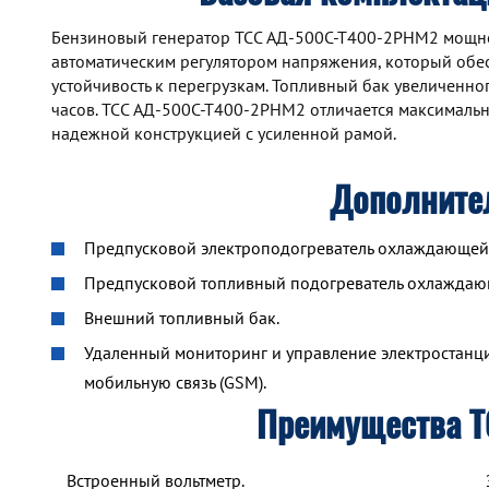
Бензиновый генератор TCC АД-500С-Т400-2РНМ2 мощн
автоматическим регулятором напряжения, который обе
устойчивость к перегрузкам. Топливный бак увеличенн
часов. TCC АД-500С-Т400-2РНМ2 отличается максималь
надежной конструкцией с усиленной рамой.
Дополните
Предпусковой электроподогреватель охлаждающей ж
Предпусковой топливный подогреватель охлажда
Внешний топливный бак.
Удаленный мониторинг и управление электростанцие
мобильную связь (GSM).
Преимущества 
Встроенный вольтметр.