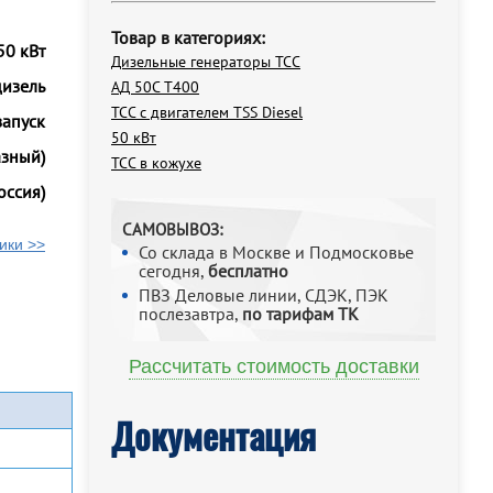
Товар в категориях:
50 кВт
Дизельные генераторы ТСС
дизель
АД 50С Т400
ТСС с двигателем TSS Diesel
запуск
50 кВт
азный)
ТСС в кожухе
оссия)
САМОВЫВОЗ:
ики >>
Со склада в Москве и Подмосковье
сегодня,
бесплатно
ПВЗ Деловые линии, СДЭК, ПЭК
послезавтра,
по тарифам ТК
Рассчитать стоимость доставки
Документация