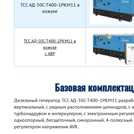
TCC АД-50С-Т400-1РКМ11 в
кожухе
TCC АД-50С-Т400-2РКМ11 в
кожухе
с АВР
Базовая комплекта
Дизельный генератор TCC АД-50С-Т400-1РКМ11 разработа
вертикальный, с рядным расположением цилиндров, с 
турбонаддувом и интеркулером, с электроннным регул
одноопорный, бесщеточный, синхронный, 4-полюсный 
регулятором напряжения AVR.