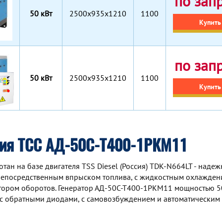
по зап
50 кВт
2500x935x1210
1100
Купить
по зап
50 кВт
2500x935x1210
1100
Купить
ция ТСС АД-50С-Т400-1РКМ11
н на базе двигателя TSS Diesel (Россия) TDK-N664LT - надеж
непосредственным впрыском топлива, с жидкостным охлаждени
ятором оборотов. Генератор АД-50С-Т400-1РКМ11 мощностью 5
с обратными диодами, с самовозбуждением и автоматическим