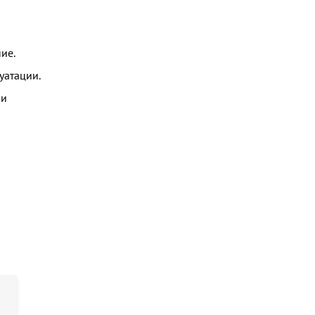
ие.
уатации.
ми