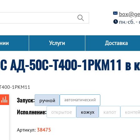
box@gen
пн.-сб. -
нии
Услуги
Доставка
СС АД-50С-Т400-1РКМ11 в 
-Т400-1РКМ11
Запуск:
автоматический
ручной
Исполнение:
открытое
кожух
капот
конте
Артикул:
38475