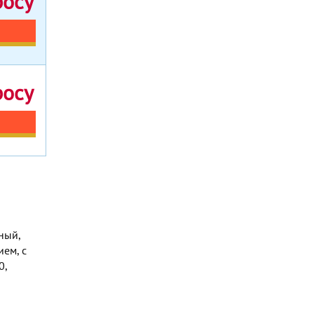
росу
росу
ный,
ем, с
0,