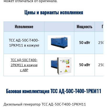
может отличаться от оригинала.
Цены и варианты исполнения
Исполнение
Мощность
Габ
TCC АД-50С-Т400-
50 кВт
2500
1РКМ11 в кожухе
TCC АД-50С-Т400-
50 кВт
2500
2РКМ11 в кожухе
с АВР
Базовая комплектация ТСС АД-50С-Т400-1РКМ11
Дизельный генератор TCC АД-50С-Т400-1РКМ11