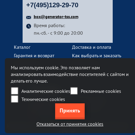
+7(495)129-29-70
box@generator-tss.com
Время работы:
пн.-сб. - с 9:00 до 20:00
Каталог
Доставка и оплата
Гарантия и возврат
Как выбрать и заказать
О компании
Наши услуги
Мы используем cookie. Это позволяет нам
Контакты
анализировать взаимодействие посетителей с сайтом и
делать его лучше.
Наш офис
Аналитические cookies
Рекламные cookies
Технические cookies
Москва, Ленинский проспект, 119А
Бизнес-центр «Ленинский 119А»
метро Тропарево
Отказаться от принятия cookies
Информация на сайте generator-tss.com не является публичной
офертой.