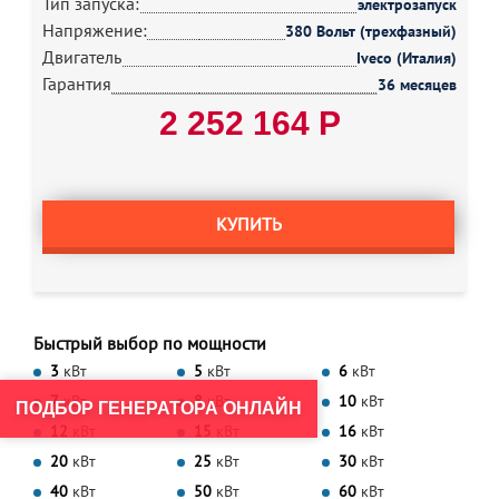
Тип запуска:
электрозапуск
Напряжение:
380 Вольт (трехфазный)
Двигатель
Iveco (Италия)
Гарантия
36 месяцев
2 252 164 Р
КУПИТЬ
Быстрый выбор по мощности
3
кВт
5
кВт
6
кВт
7
кВт
8
кВт
10
кВт
ПОДБОР ГЕНЕРАТОРА ОНЛАЙН
12
кВт
15
кВт
16
кВт
20
кВт
25
кВт
30
кВт
40
кВт
50
кВт
60
кВт