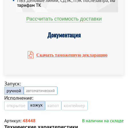
ПВЗ Деловые линии, СДЭК, ПЭК послезавтра,
по
тарифам ТК
Рассчитать стоимость доставки
Документация
Скачать таможенную декларацию
Запуск:
ручной
автоматический
Исполнение:
кожух
открытое
капот
контейнер
Артикул:
48448
В наличии на складе
Технические характеристики