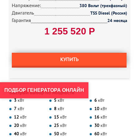
Напряжение:
380 Вольт (трехфазный)
Двигатель
TSS Diesel (Россия)
Гарантия
24 месяца
1 255 520 Р
КУПИТЬ
ПОДБОР ГЕНЕРАТОРА ОНЛАЙН
Быстрый выбор по мощности
3
кВт
5
кВт
6
кВт
7
кВт
8
кВт
10
кВт
12
кВт
15
кВт
16
кВт
20
кВт
25
кВт
30
кВт
40
кВт
50
кВт
60
кВт