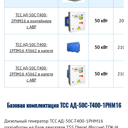
TCC АД-50С-Т400-
50 кВт
203
2РНМ16 в контейнере
с АВР
TCC АД-50С-Т400-
50 кВт
2100
1РПМ16 43662 в капоте
TCC АД-50С-Т400-
50 кВт
2100
2РПМ16 43662 в капоте
с АВР
Базовая комплектация ТСС АД-50С-Т400-1РНМ16
Дизельный генератор TCC АД-50С-Т400-1РНМ16
разработан на базе двигателя TSS Diesel (Россия) TDK-N