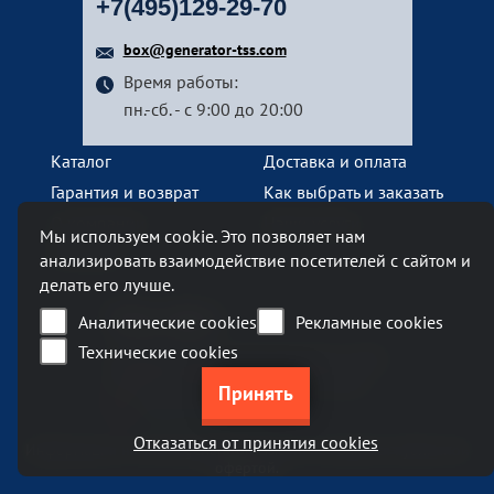
+7(495)129-29-70
box@generator-tss.com
Время работы:
пн.-сб. - с 9:00 до 20:00
Каталог
Доставка и оплата
Гарантия и возврат
Как выбрать и заказать
О компании
Наши услуги
Мы используем cookie. Это позволяет нам
Контакты
анализировать взаимодействие посетителей с сайтом и
делать его лучше.
Наш офис
Аналитические cookies
Рекламные cookies
Технические cookies
Москва, Ленинский проспект, 119А
Бизнес-центр «Ленинский 119А»
метро Тропарево
Отказаться от принятия cookies
Информация на сайте generator-tss.com не является публичной
офертой.