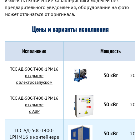
изменять технические характеристики моделей без
предварительного уведомления, оборудование на фото
может отличаться от оригинала.
Цены и варианты исполнения
Исполнение
Мощность
Га
TCC АД-50С-Т400-1РМ16
50 кВт
203
открытое
с электрозапуском
TCC АД-50С-Т400-2РМ16
50 кВт
203
открытое
с АВР
TCC АД-50С-Т400-
50 кВт
203
1РНМ16 в контейнере