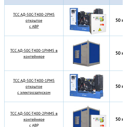
TCC АД-50С-Т400-2РМ5
50 кВ
открытое
с АВР
TCC АД-50С-Т400-1РНМ5 в
50 кВ
контейнере
TCC АД-50С-Т400-1РМ5
50 кВ
открытое
с электрозапуском
TCC АД-50С-Т400-2РНМ5 в
50 кВ
контейнере
с АВР