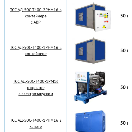
TCC АД-50С-Т400-2РНМ16 в
50 кВ
контейнере
с АВР
TCC АД-50С-Т400-1РНМ16 в
50 кВ
контейнере
TCC АД-50С-Т400-1РМ16
50 кВ
открытое
с электрозапуском
TCC АД-50С-Т400-1РПМ16 в
50 кВ
капоте