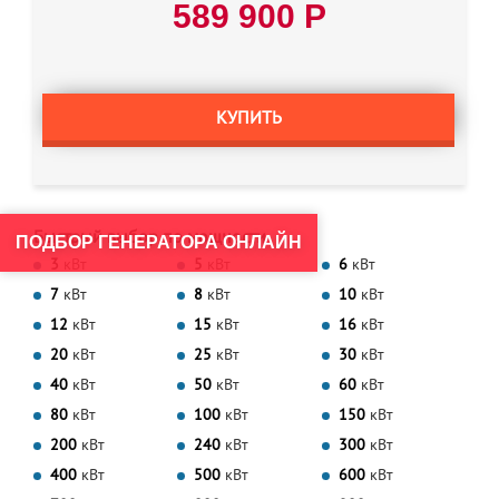
589 900 Р
КУПИТЬ
Быстрый выбор по мощности
ПОДБОР ГЕНЕРАТОРА ОНЛАЙН
3
кВт
5
кВт
6
кВт
7
кВт
8
кВт
10
кВт
12
кВт
15
кВт
16
кВт
20
кВт
25
кВт
30
кВт
40
кВт
50
кВт
60
кВт
80
кВт
100
кВт
150
кВт
200
кВт
240
кВт
300
кВт
400
кВт
500
кВт
600
кВт