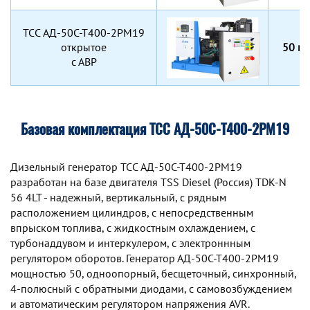
TCC АД-50С-Т400-2РМ19
открытое
50 кВ
с АВР
Базовая комплектация ТСС АД-50С-Т400-2РМ19
Дизельный генератор TCC АД-50С-Т400-2РМ19
разработан на базе двигателя TSS Diesel (Россия) TDK-N
56 4LT - надежный, вертикальный, с рядным
расположением цилиндров, с непосредственным
впрыском топлива, с жидкостным охлаждением, с
турбонаддувом и интеркулером, с электроннным
регулятором оборотов. Генератор АД-50С-Т400-2РМ19
мощностью 50, одноопорный, бесщеточный, синхронный,
4-полюсный с обратными диодами, с самовозбуждением
и автоматическим регулятором напряжения AVR.