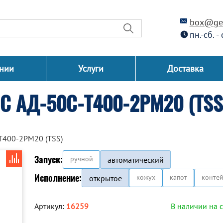
box@gen
пн.-сб. -
нии
Услуги
Доставка
С АД-50С-Т400-2РМ20 (TSS
Т400-2РМ20 (TSS)
Запуск:
ручной
автоматический
Исполнение:
кожух
капот
конте
открытое
Артикул:
16259
В наличии на 