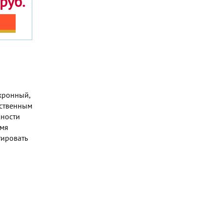
руб.
нхронный,
дственным
жности
емя
тировать