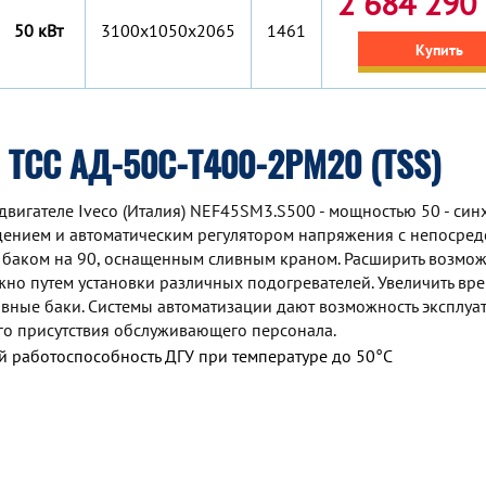
2 684 290 
50 кВт
3100х1050х2065
1461
Купить
 ТСС АД-50С-Т400-2РМ20 (TSS)
двигателе Iveco (Италия) NEF45SM3.S500 - мощностью 50 - си
дением и автоматическим регулятором напряжения с непосре
 баком на 90, оснащенным сливным краном. Расширить возмо
но путем установки различных подогревателей. Увеличить вр
ные баки. Системы автоматизации дают возможность эксплуа
го присутствия обслуживающего персонала.
 работоспособность ДГУ при температуре до 50°С