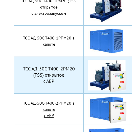
TCC АД-50С-Т400-1РМ20 (TSS)
открытое
с электрозапуском
TCC АД-50С-Т400-1РПМ20 в
капоте
TCC АД-50С-Т400-2РМ20
(TSS) открытое
с АВР
TCC АД-50С-Т400-2РПМ20 в
капоте
с АВР