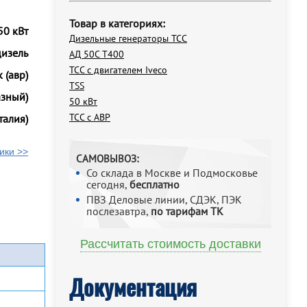
Товар в категориях:
50 кВт
Дизельные генераторы ТСС
дизель
АД 50С Т400
ТСС с двигателем Iveco
 (авр)
TSS
азный)
50 кВт
ТСС с АВР
талия)
ики >>
САМОВЫВОЗ:
Со склада в Москве и Подмосковье
сегодня,
бесплатно
ПВЗ Деловые линии, СДЭК, ПЭК
послезавтра,
по тарифам ТК
Рассчитать стоимость доставки
Документация