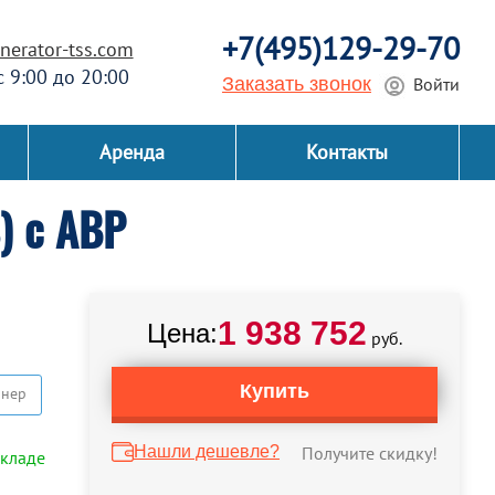
+7(495)129-29-70
erator-tss.com
 с 9:00 до 20:00
Заказать звонок
Войти
Аренда
Контакты
) с АВР
1 938 752
Цена:
руб.
Купить
йнер
Нашли дешевле?
Получите скидку!
складе