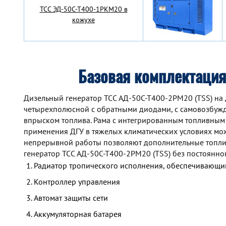
TCC ЭД-50С-Т400-1РКМ20 в
кожухе
Базовая комплектация
Дизельный генератор TCC АД-50С-Т400-2РМ20 (TSS) на 
четырехполюсной с обратными диодами, с самовозбуж
впрыском топлива. Рама с интегрированным топливным
применения ДГУ в тяжелых климатических условиях мож
непрерывной работы позволяют дополнительные топлив
генератор TCC АД-50С-Т400-2РМ20 (TSS) без постоянно
Радиатор тропического исполнения, обеспечивающий
Контроллер управления
Автомат защиты сети
Аккумуляторная батарея