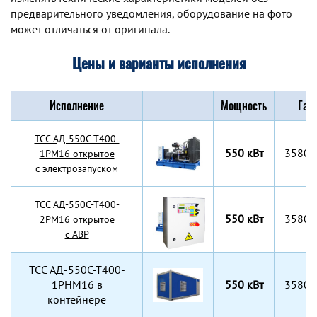
предварительного уведомления, оборудование на фото
может отличаться от оригинала.
Цены и варианты исполнения
Исполнение
Мощность
Габ
TCC АД-550С-Т400-
550 кВт
3580x
1РМ16 открытое
с электрозапуском
TCC АД-550С-Т400-
550 кВт
3580x
2РМ16 открытое
с АВР
TCC АД-550С-Т400-
1РНМ16 в
550 кВт
3580x
контейнере