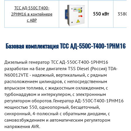
TCC АД-550С-Т400-
550 кВт
3580x
2РНМ16 в контейнере
с АВР
Базовая комплектация ТСС АД-550С-Т400-1РНМ16
Дизельный генератор TCC АД-550С-Т400-1РНМ16
разработан на базе двигателя TSS Diesel (Россия) TDA-
N60012VTE - надежный, вертикальный, с рядным
расположением цилиндров, с непосредственным
впрыском топлива, с жидкостным охлаждением, с
турбонаддувом и интеркулером, с электроннным
регулятором оборотов. Генератор АД-550С-Т400-1РНМ16
мощностью 550, одноопорный, бесщеточный,
синхронный, 4-полюсный с обратными диодами, с
самовозбуждением и автоматическим регулятором
напряжения AVR.