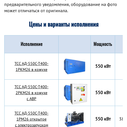
предварительного уведомления, оборудование на фото
может отличаться от оригинала.
Цены и варианты исполнения
Исполнение
Мощность
Г
TCC АД-550С-Т400-
550 кВт
1РКМ26 в кожухе
TCC АД-550С-Т400-
550 кВт
2РКМ26 в кожухе
с АВР
TCC АД-550С-Т400-
550 кВт
380
1РМ26 открытое
с электрозапуском