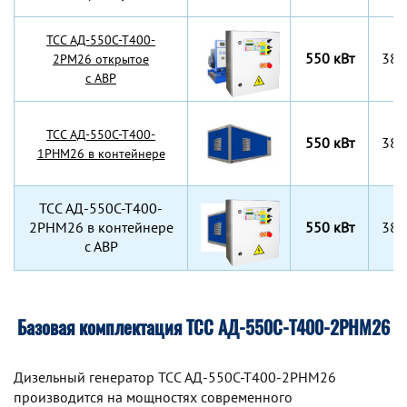
TCC АД-550С-Т400-
550 кВт
380
2РМ26 открытое
с АВР
TCC АД-550С-Т400-
550 кВт
380
1РНМ26 в контейнере
TCC АД-550С-Т400-
2РНМ26 в контейнере
550 кВт
380
с АВР
Базовая комплектация ТСС АД-550С-Т400-2РНМ26
Дизельный генератор TCC АД-550С-Т400-2РНМ26
производится на мощностях современного