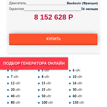
Двигатель
Baudouin (Франция)
Гарантия
36 месяцев
8 152 628 Р
КУПИТЬ
ПОДБОР ГЕНЕРАТОРА ОНЛАЙН
Быстрый выбор по мощности
3
кВт
5
кВт
6
кВт
7
кВт
8
кВт
10
кВт
12
кВт
15
кВт
16
кВт
20
кВт
25
кВт
30
кВт
40
кВт
50
кВт
60
кВт
80
кВт
100
кВт
150
кВт