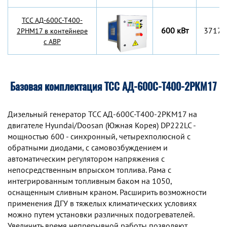
TCC АД-600С-Т400-
600 кВт
3717x
2РНМ17 в контейнере
с АВР
Базовая комплектация ТСС АД-600С-Т400-2РКМ17
Дизельный генератор TCC АД-600С-Т400-2РКМ17 на
двигателе Hyundai/Doosan (Южная Корея) DP222LC -
мощностью 600 - синхронный, четырехполюсной с
обратными диодами, с самовозбуждением и
автоматическим регулятором напряжения с
непосредственным впрыском топлива. Рама с
интегрированным топливным баком на 1050,
оснащенным сливным краном. Расширить возможности
применения ДГУ в тяжелых климатических условиях
можно путем установки различных подогревателей.
Увеличить время непрерывной работы позволяют