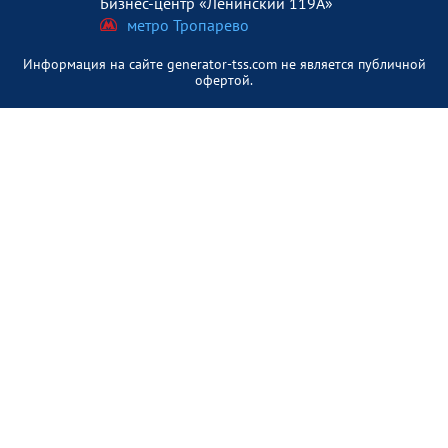
Бизнес-центр «Ленинский 119А»
метро Тропарево
Информация на сайте generator-tss.com не является публичной
офертой.