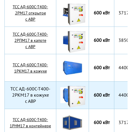
TCC АД-600С-Т400-
600 кВт
3717x
2РМ17 открытое
с АВР
TCC АД-600С-Т400-
600 кВт
3850x
2РПМ17 в капоте
с АВР
TCC АД-600С-Т400-
600 кВт
4400x
1РКМ17 в кожухе
TCC АД-600С-Т400-
2РКМ17 в кожухе
600 кВт
4400x
с АВР
TCC АД-600С-Т400-
600 кВт
3717x
1РНМ17 в контейнере