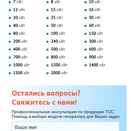
7
кВт
8
кВт
10
кВт
12
кВт
15
кВт
16
кВт
20
кВт
25
кВт
30
кВт
40
кВт
50
кВт
60
кВт
80
кВт
100
кВт
150
кВт
200
кВт
240
кВт
300
кВт
400
кВт
500
кВт
600
кВт
700
кВт
800
кВт
900
кВт
1000
кВт
1200
кВт
1400
кВт
1500
кВт
2000
кВт
Остались вопросы?
Свяжитесь с нами!
Профессиональная консультация по продукции ТСС.
Помощь в выборе модели генератора для Ваших задач