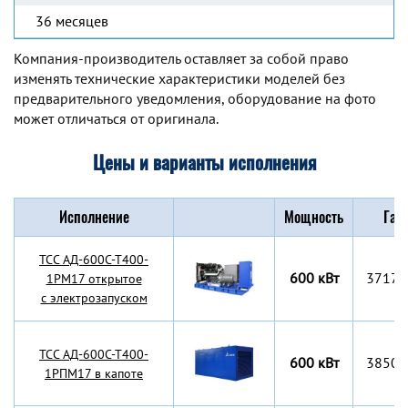
36 месяцев
Компания-производитель оставляет за собой право
изменять технические характеристики моделей без
предварительного уведомления, оборудование на фото
может отличаться от оригинала.
Цены и варианты исполнения
Исполнение
Мощность
Габ
TCC АД-600С-Т400-
600 кВт
3717x
1РМ17 открытое
с электрозапуском
TCC АД-600С-Т400-
600 кВт
3850x
1РПМ17 в капоте