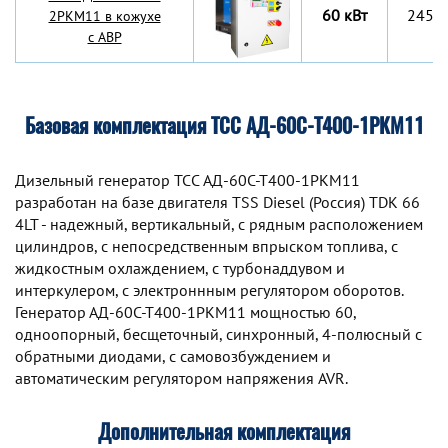
60 кВт
2450
2РКМ11 в кожухе
с АВР
Базовая комплектация ТСС АД-60С-Т400-1РКМ11
Дизельный генератор TCC АД-60С-Т400-1РКМ11
разработан на базе двигателя TSS Diesel (Россия) TDK 66
4LT - надежный, вертикальный, с рядным расположением
цилиндров, с непосредственным впрыском топлива, с
жидкостным охлаждением, с турбонаддувом и
интеркулером, с электроннным регулятором оборотов.
Генератор АД-60С-Т400-1РКМ11 мощностью 60,
одноопорный, бесщеточный, синхронный, 4-полюсный с
обратными диодами, с самовозбуждением и
автоматическим регулятором напряжения AVR.
Дополнительная комплектация