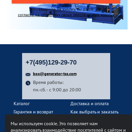
Нажимая на кнопку, вы даете
согласие на обработку своих персональных данных
+7(495)129-29-70
box@generator-tss.com
Время работы:
пн.-сб. - с 9:00 до 20:00
Каталог
Доставка и оплата
Гарантия и возврат
Как выбрать и заказать
О компании
Наши услуги
Мы используем cookie. Это позволяет нам
Контакты
анализировать взаимодействие посетителей с сайтом и