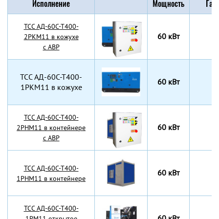
Исполнение
Мощность
Габ
TCC АД-60С-Т400-
60 кВт
2РКМ11 в кожухе
с АВР
TCC АД-60С-Т400-
60 кВт
1РКМ11 в кожухе
TCC АД-60С-Т400-
60 кВт
2РНМ11 в контейнере
с АВР
TCC АД-60С-Т400-
60 кВт
1РНМ11 в контейнере
TCC АД-60С-Т400-
60 кВт
1РМ11 открытое