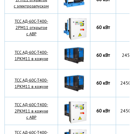
с электрозапуском
TCC АД-60С-Т400-
60 кВт
2РМ11 открытое
с АВР
TCC АД-60С-Т400-
60 кВт
2450
1РКМ11 в кожухе
TCC АД-60С-Т400-
60 кВт
2450x
1РКМ11 в кожухе
TCC АД-60С-Т400-
60 кВт
2450x
2РКМ11 в кожухе
с АВР
TCC АД-60С-Т400-