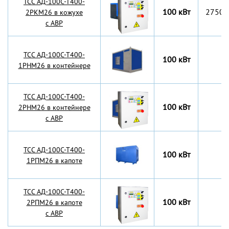
TCC АД-100С-Т400-
100 кВт
2750x
2РКМ26 в кожухе
с АВР
TCC АД-100С-Т400-
100 кВт
1РНМ26 в контейнере
TCC АД-100С-Т400-
100 кВт
2РНМ26 в контейнере
с АВР
TCC АД-100С-Т400-
100 кВт
1РПМ26 в капоте
TCC АД-100С-Т400-
100 кВт
2РПМ26 в капоте
с АВР