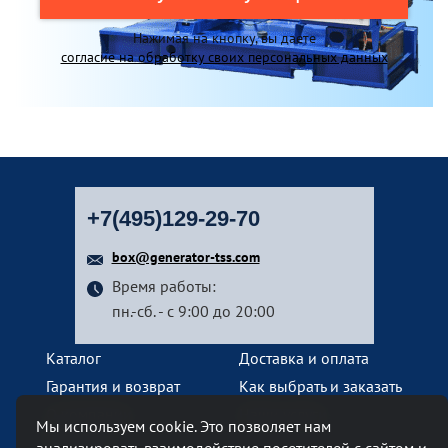
Нажимая на кнопку, вы даете
согласие на обработку своих персональных данных
+7(495)129-29-70
box@generator-tss.com
Время работы:
пн.-сб. - с 9:00 до 20:00
Каталог
Доставка и оплата
Гарантия и возврат
Как выбрать и заказать
О компании
Наши услуги
Мы используем cookie. Это позволяет нам
Контакты