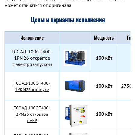
может отличаться от оригинала.
Цены и варианты исполнения
Исполнение
Мощность
Габ
TCC АД-100С-Т400-
1РМ26 открытое
100 кВт
с электрозапуском
TCC АД-100С-Т400-
100 кВт
2750x
1РКМ26 в кожухе
TCC АД-100С-Т400-
100 кВт
2РМ26 открытое
с АВР