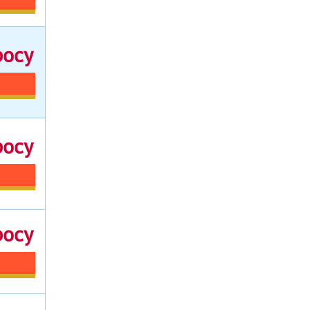
росу
росу
росу