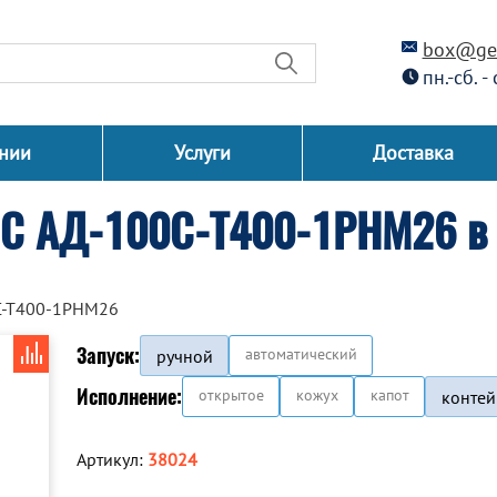
box@gen
пн.-сб. -
нии
Услуги
Доставка
СС АД-100С-Т400-1РНМ26 в 
С-Т400-1РНМ26
Запуск:
автоматический
ручной
Исполнение:
открытое
кожух
капот
контей
Артикул:
38024