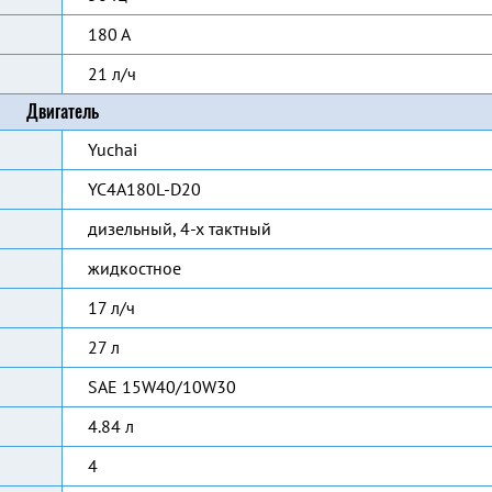
180 А
21 л/ч
Двигатель
Yuchai
YC4A180L-D20
дизельный, 4-х тактный
жидкостное
17 л/ч
27 л
SAE 15W40/10W30
4.84 л
4