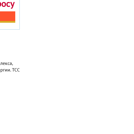
росу
лекса,
ргии. TCC