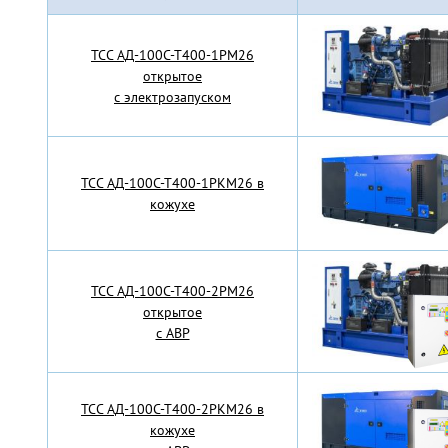
TCC АД-100С-Т400-1РМ26
открытое
с электрозапуском
TCC АД-100С-Т400-1РКМ26 в
кожухе
TCC АД-100С-Т400-2РМ26
открытое
с АВР
TCC АД-100С-Т400-2РКМ26 в
кожухе