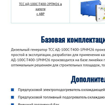
TCC АД-100С-Т400-2РПМ26 в
капоте
с АВР
Базовая комплектац
Дизельный генератор TCC АД-100С-Т400-1РНМ26 произ
простой в эксплуатации, разработан для применения как
АД-100С-Т400-1РНМ26 производится на базе линейки п
оптимальным решением для строительных площадок, то
Дополните
Предпусковой электроподогреватель охлаждающей ж
Предпусковой топливный подогреватель охлажда
Внешний топливный бак.