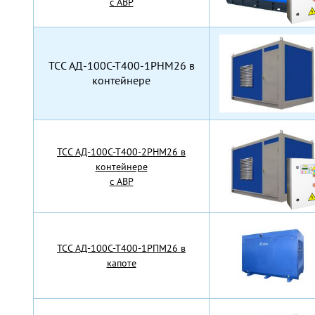
с АВР
TCC АД-100С-Т400-1РНМ26 в
контейнере
TCC АД-100С-Т400-2РНМ26 в
контейнере
с АВР
TCC АД-100С-Т400-1РПМ26 в
капоте