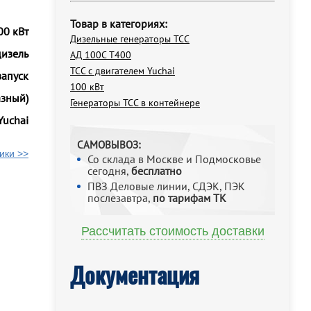
Товар в категориях:
00 кВт
Дизельные генераторы ТСС
дизель
АД 100С Т400
ТСС с двигателем Yuchai
запуск
100 кВт
азный)
Генераторы ТСС в контейнере
Yuchai
САМОВЫВОЗ:
ики >>
Со склада в Москве и Подмосковье
сегодня,
бесплатно
ПВЗ Деловые линии, СДЭК, ПЭК
послезавтра,
по тарифам ТК
Рассчитать стоимость доставки
Документация