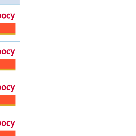
росу
росу
росу
росу