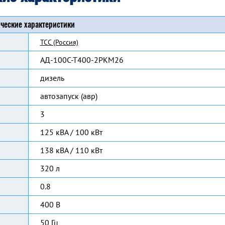
ческие характеристики
ТСС (Россия)
АД-100С-Т400-2РКМ26
дизель
автозапуск (авр)
3
125 кВА / 100 кВт
138 кВА / 110 кВт
320 л
0.8
400 В
50 Гц