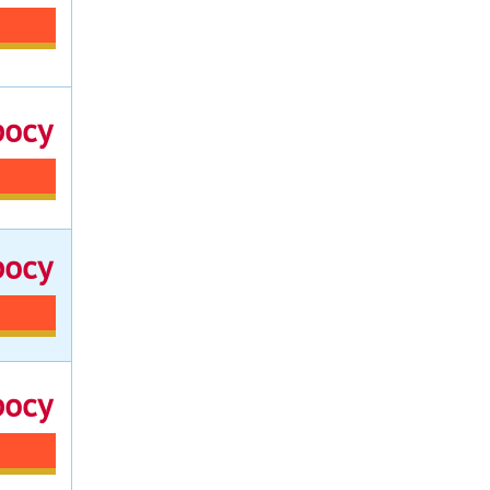
росу
росу
росу