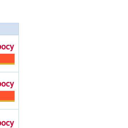
росу
росу
росу