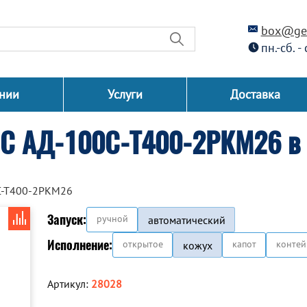
box@gen
пн.-сб. -
нии
Услуги
Доставка
СС АД-100С-Т400-2РКМ26 в 
С-Т400-2РКМ26
Запуск:
ручной
автоматический
Исполнение:
открытое
капот
контей
кожух
Артикул:
28028