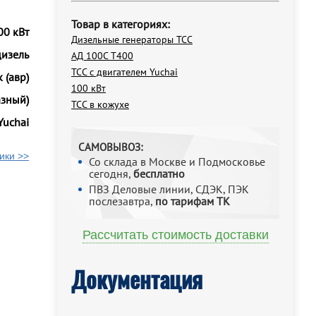
Товар в категориях:
00 кВт
Дизельные генераторы ТСС
дизель
АД 100С Т400
ТСС с двигателем Yuchai
 (авр)
100 кВт
азный)
ТСС в кожухе
Yuchai
САМОВЫВОЗ:
ики >>
Со склада в Москве и Подмосковье
сегодня,
бесплатно
ПВЗ Деловые линии, СДЭК, ПЭК
послезавтра,
по тарифам ТК
Рассчитать стоимость доставки
Документация