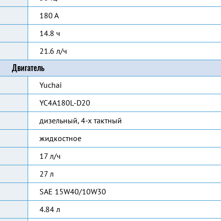
180 А
14.8 ч
21.6 л/ч
Двигатель
Yuchai
YC4A180L-D20
дизельный, 4-х тактный
жидкостное
17 л/ч
27 л
SAE 15W40/10W30
4.84 л