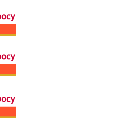
росу
росу
росу