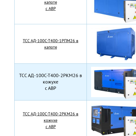
капоте
с АВР
TCC АД-100С-Т400-1РПМ26 в
капоте
TCC АД-100С-Т400-2РКМ26 в
кожухе
с АВР
TCC АД-100С-Т400-2РКМ26 в
кожухе
с АВР