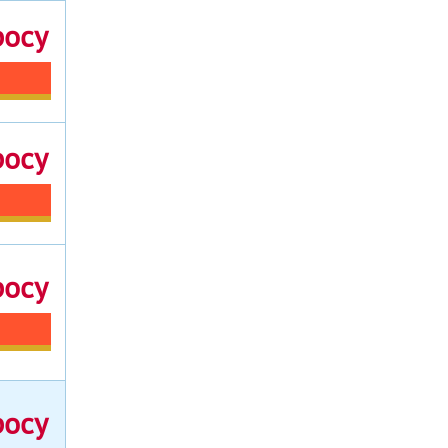
росу
росу
росу
росу