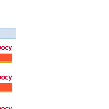
росу
росу
росу