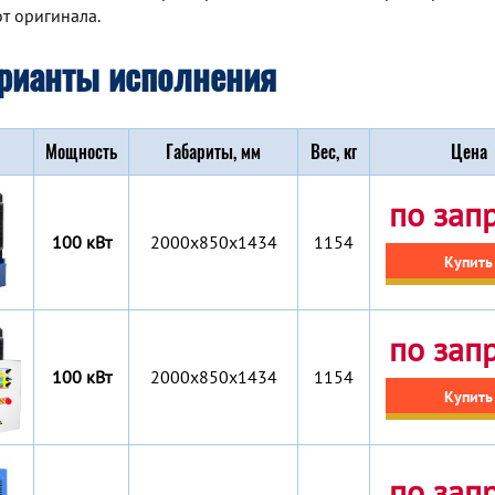
т оригинала.
рианты исполнения
Мощность
Габариты, мм
Вес, кг
Цена
по зап
100 кВт
2000x850x1434
1154
Купить
по зап
100 кВт
2000x850x1434
1154
Купить
по зап