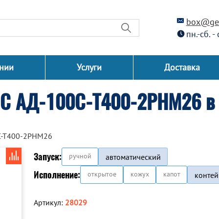
box@gen
пн.-сб. -
нии
Услуги
Доставка
СС АД-100С-Т400-2РНМ26 в 
С-Т400-2РНМ26
Запуск:
ручной
автоматический
Исполнение:
открытое
кожух
капот
контей
Артикул:
28029