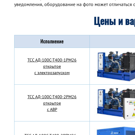
уведомления, оборудование на фото может отличаться о
Цены и ва
Исполнение
TCC АД-100С-Т400-1РМ26
открытое
с электрозапуском
TCC АД-100С-Т400-2РМ26
открытое
с АВР