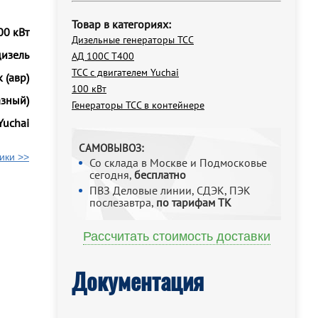
Товар в категориях:
00 кВт
Дизельные генераторы ТСС
дизель
АД 100С Т400
ТСС с двигателем Yuchai
 (авр)
100 кВт
азный)
Генераторы ТСС в контейнере
Yuchai
САМОВЫВОЗ:
ики >>
Со склада в Москве и Подмосковье
сегодня,
бесплатно
ПВЗ Деловые линии, СДЭК, ПЭК
послезавтра,
по тарифам ТК
Рассчитать стоимость доставки
Документация