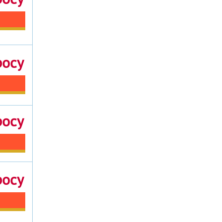
росу
росу
росу