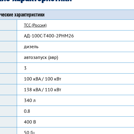
ческие характеристики
ТСС (Россия)
АД-100С-Т400-2РНМ26
дизель
автозапуск (авр)
3
100 кВА / 100 кВт
138 кВА / 110 кВт
340 л
0.8
400 В
50 Гц