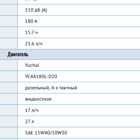
110 дБ (А)
180 А
15.7 ч
21.6 л/ч
Двигатель
Yuchai
YC4A180L-D20
дизельный, 4-х тактный
жидкостное
17 л/ч
27 л
SAE 15W40/10W30