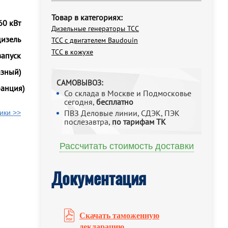
Товар в категориях:
60 кВт
Дизельные генераторы ТСС
дизель
ТСС с двигателем Baudouin
ТСС в кожухе
запуск
азный)
САМОВЫВОЗ:
анция)
Со склада в Москве и Подмосковье
сегодня,
бесплатно
ПВЗ Деловые линии, СДЭК, ПЭК
ики >>
послезавтра,
по тарифам ТК
Рассчитать стоимость доставки
Документация
Скачать таможенную
декларацию