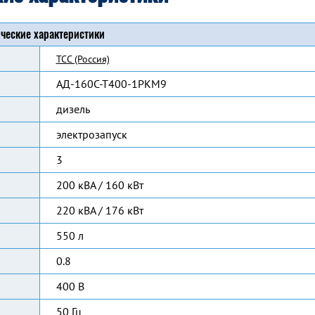
ческие характеристики
ТСС (Россия)
АД-160С-Т400-1РКМ9
дизель
электрозапуск
3
200 кВА / 160 кВт
220 кВА / 176 кВт
550 л
0.8
400 В
50 Гц