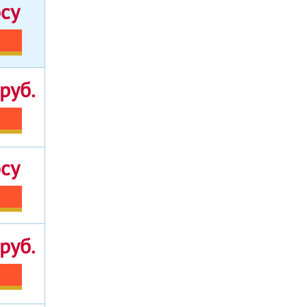
осу
руб.
осу
руб.