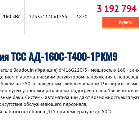
3 192 794 
160 кВт
2753x1140x1555
1870
Купить
ция ТСС АД-160С-Т400-1РКМ9
ателе Baudouin (Франция) 6M16G220/5 - мощностью 160 - син
дением и автоматическим регулятором напряжения с непосре
 баком на 550, оснащенным сливным краном. Расширить возм
но путем установки различных подогревателей. Увеличить вр
ные баки. Системы автоматизации дают возможность эксплуа
рисутствия обслуживающего персонала.
 работоспособность ДГУ при температуре до 50°С