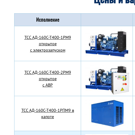
Исполнение
TCC АД-160С-Т400-1РМ9
открытое
с электрозапуском
TCC АД-160С-Т400-2РМ9
открытое
с АВР
TCC АД-160С-Т400-1РПМ9 в
капоте