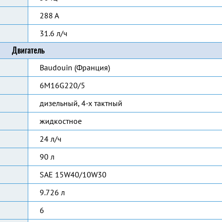
288 А
31.6 л/ч
Двигатель
Baudouin (Франция)
6M16G220/5
дизельный, 4-х тактный
жидкостное
24 л/ч
90 л
SAE 15W40/10W30
9.726 л
6