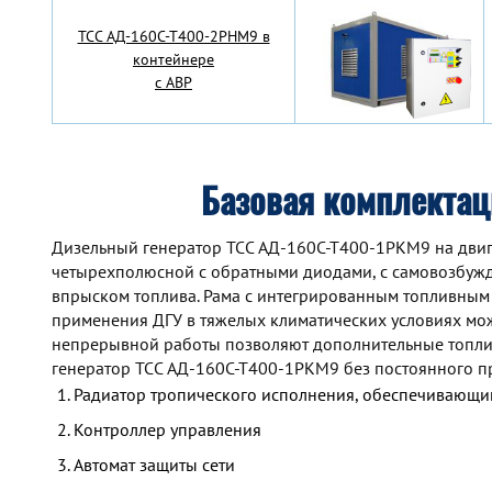
TCC АД-160С-Т400-2РНМ9 в
контейнере
с АВР
Базовая комплекта
Дизельный генератор TCC АД-160С-Т400-1РКМ9 на двиг
четырехполюсной с обратными диодами, с самовозбуж
впрыском топлива. Рама с интегрированным топливным
применения ДГУ в тяжелых климатических условиях мож
непрерывной работы позволяют дополнительные топлив
генератор TCC АД-160С-Т400-1РКМ9 без постоянного п
Радиатор тропического исполнения, обеспечивающий
Контроллер управления
Автомат защиты сети