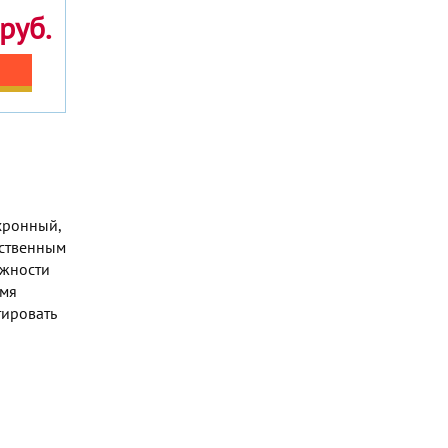
руб.
хронный,
дственным
ожности
емя
тировать