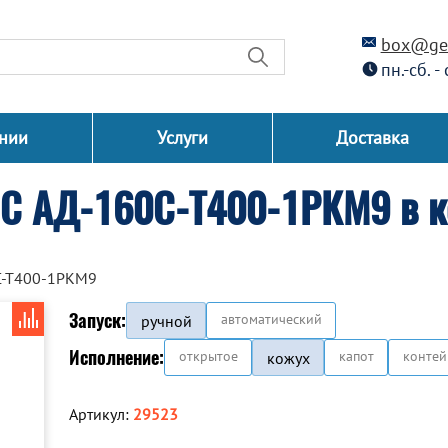
box@gen
пн.-сб. -
нии
Услуги
Доставка
СС АД-160С-Т400-1РКМ9 в 
С-Т400-1РКМ9
Запуск:
автоматический
ручной
Исполнение:
открытое
капот
контей
кожух
Артикул:
29523