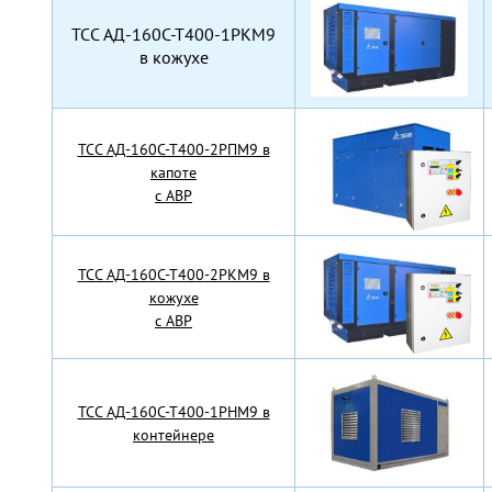
TCC АД-160С-Т400-1РКМ9
в кожухе
TCC АД-160С-Т400-2РПМ9 в
капоте
с АВР
TCC АД-160С-Т400-2РКМ9 в
кожухе
с АВР
TCC АД-160С-Т400-1РНМ9 в
контейнере