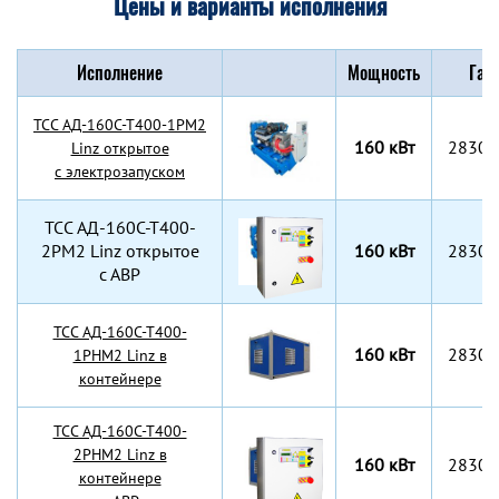
Цены и варианты исполнения
Исполнение
Мощность
Габ
TCC АД-160С-Т400-1РМ2
160 кВт
2830x
Linz открытое
с электрозапуском
TCC АД-160С-Т400-
2РМ2 Linz открытое
160 кВт
2830x
с АВР
TCC АД-160С-Т400-
160 кВт
2830x
1РНМ2 Linz в
контейнере
TCC АД-160С-Т400-
2РНМ2 Linz в
160 кВт
2830x
контейнере