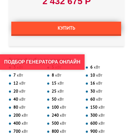
2 432 675 Р
КУПИТЬ
Быстрый выбор по мощности
ПОДБОР ГЕНЕРАТОРА ОНЛАЙН
3
кВт
5
кВт
6
кВт
7
кВт
8
кВт
10
кВт
12
кВт
15
кВт
16
кВт
20
кВт
25
кВт
30
кВт
40
кВт
50
кВт
60
кВт
80
кВт
100
кВт
150
кВт
200
кВт
240
кВт
300
кВт
400
кВт
500
кВт
600
кВт
700
кВт
800
кВт
900
кВт