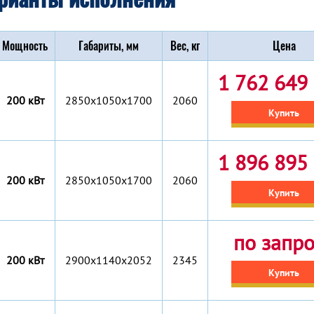
Мощность
Габариты, мм
Вес, кг
Цена
1 762 649 
200 кВт
2850x1050x1700
2060
Купить
1 896 895 
200 кВт
2850x1050x1700
2060
Купить
по запр
200 кВт
2900x1140x2052
2345
Купить