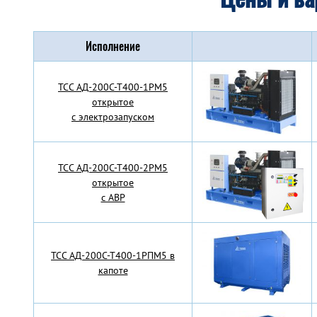
Исполнение
TCC АД-200С-Т400-1РМ5
открытое
с электрозапуском
TCC АД-200С-Т400-2РМ5
открытое
с АВР
TCC АД-200С-Т400-1РПМ5 в
капоте