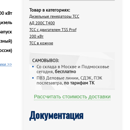
Товар в категориях:
00 кВт
Дизельные генераторы ТСС
дизель
АД 200С Т400
ТСС с двигателем TSS Prof
запуск
200 кВт
азный)
ТСС в кожухе
оссия)
САМОВЫВОЗ:
ики >>
Со склада в Москве и Подмосковье
сегодня,
бесплатно
ПВЗ Деловые линии, СДЭК, ПЭК
послезавтра,
по тарифам ТК
Рассчитать стоимость доставки
Документация