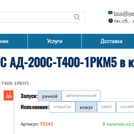
box@gen
пн.-сб. -
нии
Услуги
Доставка
СС АД-200С-Т400-1РКМ5 в 
С-Т400-1РКМ5
Запуск:
автоматический
ручной
Исполнение:
открытое
капот
контей
кожух
Артикул:
33141
В наличии на 