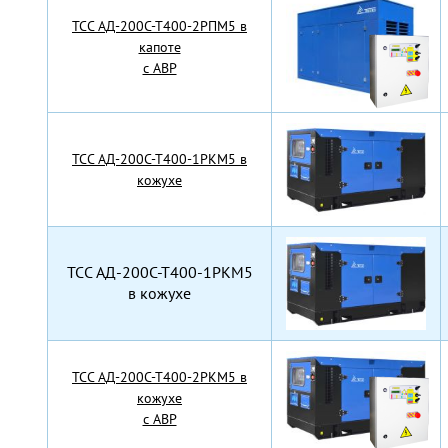
TCC АД-200С-Т400-2РПМ5 в
капоте
с АВР
TCC АД-200С-Т400-1РКМ5 в
кожухе
TCC АД-200С-Т400-1РКМ5
в кожухе
TCC АД-200С-Т400-2РКМ5 в
кожухе
с АВР