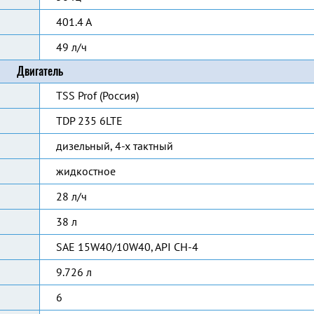
401.4 А
49 л/ч
Двигатель
TSS Prof (Россия)
TDP 235 6LTE
дизельный, 4-х тактный
жидкостное
28 л/ч
38 л
SAE 15W40/10W40, API CH-4
9.726 л
6