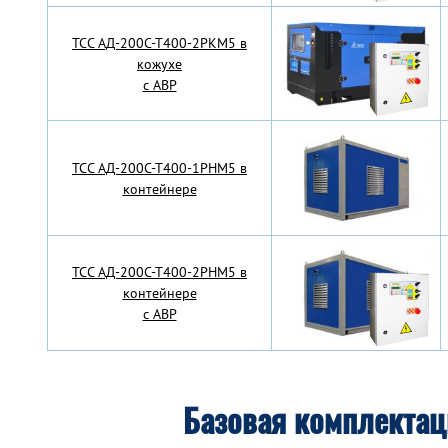
TCC АД-200С-Т400-2РКМ5 в
кожухе
с АВР
TCC АД-200С-Т400-1РНМ5 в
контейнере
TCC АД-200С-Т400-2РНМ5 в
контейнере
с АВР
Базовая комплекта