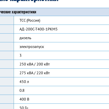
ческие характеристики
ТСС (Россия)
АД-200С-Т400-1РКМ5
дизель
электрозапуск
3
250 кВА / 200 кВт
275 кВА / 220 кВт
450 л
0.8
400 В
50 Гц