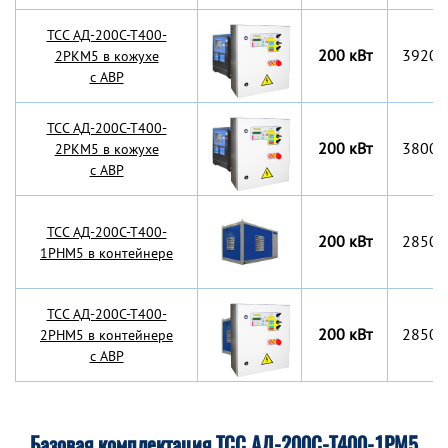
TCC АД-200С-Т400-
200 кВт
3920x
2РКМ5 в кожухе
с АВР
TCC АД-200С-Т400-
200 кВт
3800x
2РКМ5 в кожухе
с АВР
TCC АД-200С-Т400-
200 кВт
2850x
1РНМ5 в контейнере
TCC АД-200С-Т400-
200 кВт
2850x
2РНМ5 в контейнере
с АВР
Базовая комплектация ТСС АД-200С-Т400-1РМ5