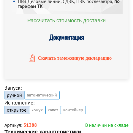
ПВЗ Деловые линии, СДЭК, ПЭК послезавтра,
по
тарифам ТК
Рассчитать стоимость доставки
Документация
Скачать таможенную декларацию
Запуск:
ручной
автоматический
Исполнение:
открытое
кожух
капот
контейнер
Артикул:
31388
В наличии на складе
Технические характеристики