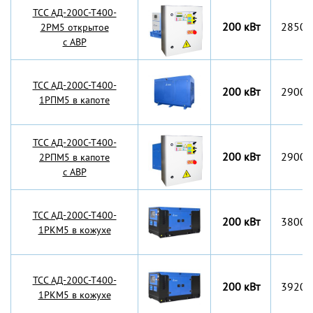
TCC АД-200С-Т400-
200 кВт
2850x
2РМ5 открытое
с АВР
TCC АД-200С-Т400-
200 кВт
2900x
1РПМ5 в капоте
TCC АД-200С-Т400-
200 кВт
2900x
2РПМ5 в капоте
с АВР
TCC АД-200С-Т400-
200 кВт
3800x
1РКМ5 в кожухе
TCC АД-200С-Т400-
200 кВт
3920x
1РКМ5 в кожухе