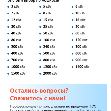
Быстрый выбор по мощности
3
кВт
5
кВт
6
кВт
7
кВт
8
кВт
10
кВт
12
кВт
15
кВт
16
кВт
20
кВт
25
кВт
30
кВт
40
кВт
50
кВт
60
кВт
80
кВт
100
кВт
150
кВт
200
кВт
240
кВт
300
кВт
400
кВт
500
кВт
600
кВт
700
кВт
800
кВт
900
кВт
1000
кВт
1200
кВт
1400
кВт
1500
кВт
2000
кВт
Остались вопросы?
Свяжитесь с нами!
Профессиональная консультация по продукции ТСС.
Помощь в выборе модели генератора для Ваших задач