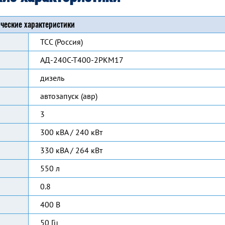
ческие характеристики
ТСС (Россия)
АД-240С-Т400-2РКМ17
дизель
автозапуск (авр)
3
300 кВА / 240 кВт
330 кВА / 264 кВт
550 л
0.8
400 В
50 Гц