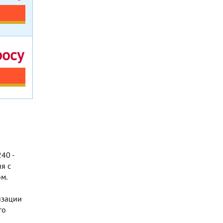
росу
40 -
я с
м.
изации
го