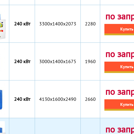
по зап
240 кВт
3300x1400x2073
2280
Купить
по зап
240 кВт
3000x1400x1675
1960
Купить
по зап
240 кВт
4130x1600x2490
2660
Купить
по зап