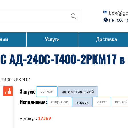
box@gen
пн.-сб. -
нии
Услуги
Доставка
СС АД-240С-Т400-2РКМ17 в 
С-Т400-2РКМ17
Запуск:
ручной
автоматический
Исполнение:
открытое
капот
контей
кожух
Артикул:
17569