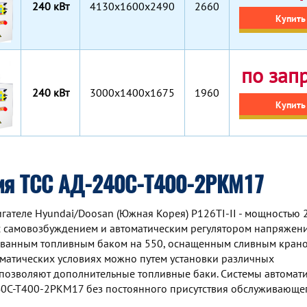
240 кВт
4130x1600x2490
2660
Купить
по зап
240 кВт
3000x1400x1675
1960
Купить
ия ТСС АД-240С-Т400-2РКМ17
ателе Hyundai/Doosan (Южная Корея) P126TI-II - мощностью 2
 самовозбуждением и автоматическим регулятором напряжени
ованным топливным баком на 550, оснащенным сливным крано
матических условиях можно путем установки различных
 позволяют дополнительные топливные баки. Системы автомат
240С-Т400-2РКМ17 без постоянного присутствия обслуживающе