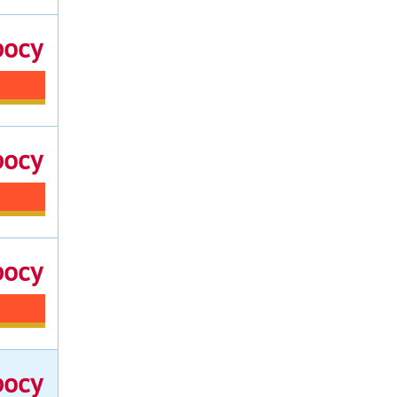
росу
росу
росу
росу