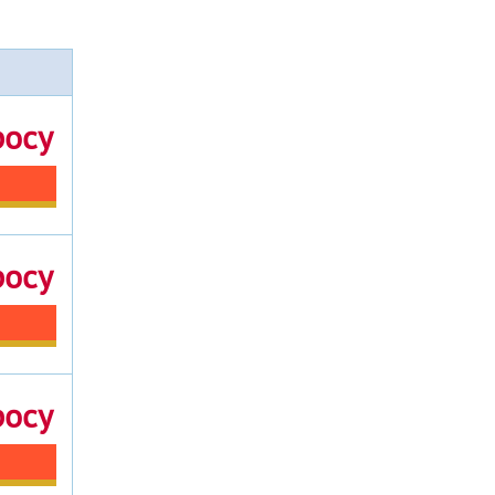
росу
росу
росу