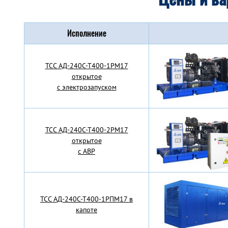
Исполнение
TCC АД-240С-Т400-1РМ17
открытое
с электрозапуском
TCC АД-240С-Т400-2РМ17
открытое
с АВР
TCC АД-240С-Т400-1РПМ17 в
капоте