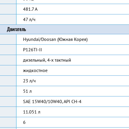
481.7 А
47 л/ч
Двигатель
Hyundai/Doosan (Южная Корея)
P126TI-II
дизельный, 4-х тактный
жидкостное
23 л/ч
51 л
SAE 15W40/10W40, API CH-4
11.051 л
6