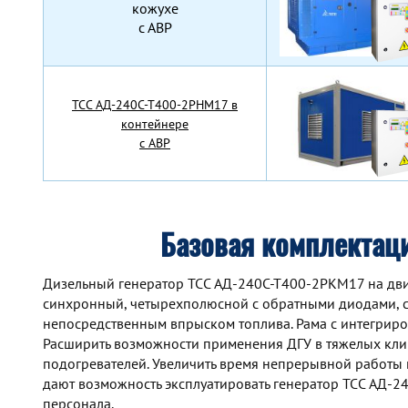
кожухе
с АВР
TCC АД-240С-Т400-2РНМ17 в
контейнере
с АВР
Базовая комплектац
Дизельный генератор TCC АД-240С-Т400-2РКМ17 на двиг
синхронный, четырехполюсной с обратными диодами, с
непосредственным впрыском топлива. Рама с интегрир
Расширить возможности применения ДГУ в тяжелых кли
подогревателей. Увеличить время непрерывной работы
дают возможность эксплуатировать генератор TCC АД-
персонала.