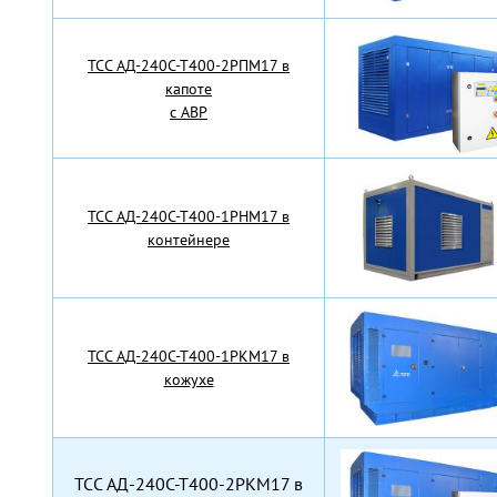
TCC АД-240С-Т400-2РПМ17 в
капоте
с АВР
TCC АД-240С-Т400-1РНМ17 в
контейнере
TCC АД-240С-Т400-1РКМ17 в
кожухе
TCC АД-240С-Т400-2РКМ17 в