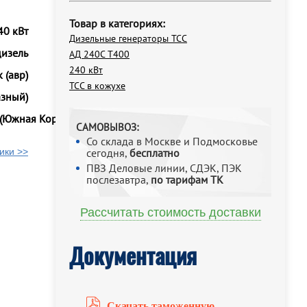
Товар в категориях:
40 кВт
Дизельные генераторы ТСС
дизель
АД 240С Т400
240 кВт
 (авр)
ТСС в кожухе
азный)
 (Южная Корея)
САМОВЫВОЗ:
Со склада в Москве и Подмосковье
ики >>
сегодня,
бесплатно
ПВЗ Деловые линии, СДЭК, ПЭК
послезавтра,
по тарифам ТК
Рассчитать стоимость доставки
Документация
Скачать таможенную