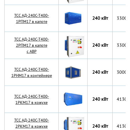
TCC АД-240С-Т400-
240 кВт
3300x
1РПМ17 в капоте
TCC АД-240С-Т400-
240 кВт
3300x
2РПМ17 в капоте
с АВР
TCC АД-240С-Т400-
240 кВт
3000x
1РНМ17 в контейнере
TCC АД-240С-Т400-
240 кВт
4130x
1РКМ17 в кожухе
TCC АД-240С-Т400-
240 кВт
4130x
2РКМ17 в кожухе