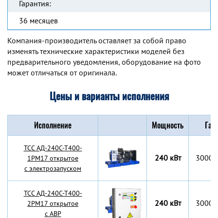
Гарантия:
36 месяцев
Компания-производитель оставляет за собой право
изменять технические характеристики моделей без
предварительного уведомления, оборудование на фото
может отличаться от оригинала.
Цены и варианты исполнения
Исполнение
Мощность
Габ
TCC АД-240С-Т400-
240 кВт
3000x
1РМ17 открытое
с электрозапуском
TCC АД-240С-Т400-
240 кВт
3000x
2РМ17 открытое
с АВР