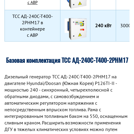
с АВР
TCC АД-240С-Т400-
2РНМ17 в
240 кВт
3000x
контейнере
с АВР
Базовая комплектация ТСС АД-240С-Т400-2РНМ17
Дизельный генератор TCC АД-240С-Т400-2РНМ17 на
двигателе Hyundai/Doosan (Южная Корея) P126TI-II -
мощностью 240 - синхронный, четырехполюсной с
обратными диодами, с самовозбуждением и
автоматическим регулятором напряжения с
непосредственным впрыском топлива. Рама с
интегрированным топливным баком на 550, оснащенным
сливным краном. Расширить возможности применения
ДГУ в тяжелых климатических условиях можно путем