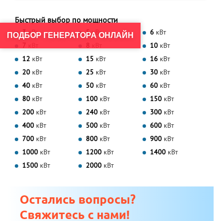
Быстрый выбор по мощности
3
кВт
5
кВт
6
кВт
ПОДБОР ГЕНЕРАТОРА ОНЛАЙН
7
кВт
8
кВт
10
кВт
12
кВт
15
кВт
16
кВт
20
кВт
25
кВт
30
кВт
40
кВт
50
кВт
60
кВт
80
кВт
100
кВт
150
кВт
200
кВт
240
кВт
300
кВт
400
кВт
500
кВт
600
кВт
700
кВт
800
кВт
900
кВт
1000
кВт
1200
кВт
1400
кВт
1500
кВт
2000
кВт
Остались вопросы?
Свяжитесь с нами!