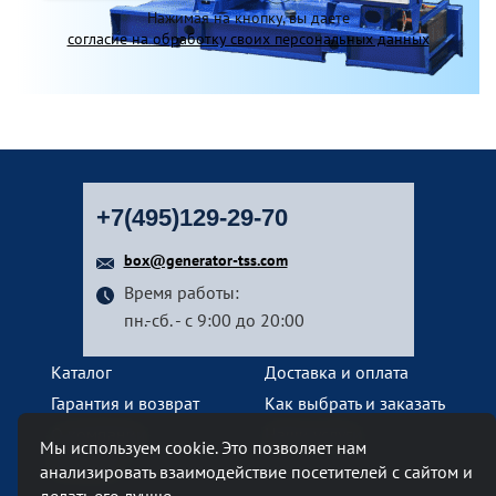
Нажимая на кнопку, вы даете
согласие на обработку своих персональных данных
+7(495)129-29-70
box@generator-tss.com
Время работы:
пн.-сб. - с 9:00 до 20:00
Каталог
Доставка и оплата
Гарантия и возврат
Как выбрать и заказать
О компании
Наши услуги
Мы используем cookie. Это позволяет нам
Контакты
анализировать взаимодействие посетителей с сайтом и