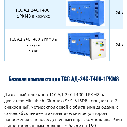
TCC АД-24С-Т400-
24 кВ
1РКМ8 в кожухе
TCC АД-24С-Т400-2РКМ8 в
24 кВ
кожухе
с АВР
Базовая комплектация ТСС АД-24С-Т400-1РКМ8
Дизельный генератор TCC АД-24С-Т400-1РКМ8 на
двигателе Mitsubishi (Япония) S4S-61SDB - мощностью 24 -
синхронный, четырехполюсной с обратными диодами, с
самовозбуждением и автоматическим регулятором
напряжения с непосредственным впрыском топлива. Рама
с интегрированным топливным баком на 150,