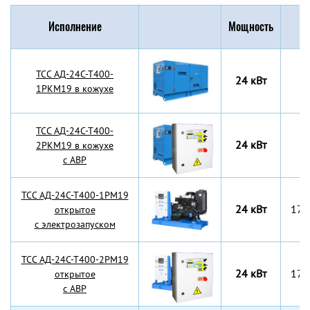
Исполнение
Мощность
Г
TCC АД-24С-Т400-
24 кВт
1РКМ19 в кожухе
TCC АД-24С-Т400-
24 кВт
2РКМ19 в кожухе
с АВР
TCC АД-24С-Т400-1РМ19
24 кВт
170
открытое
с электрозапуском
TCC АД-24С-Т400-2РМ19
24 кВт
170
открытое
с АВР