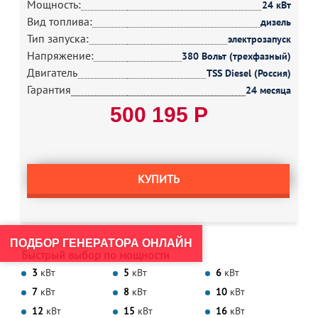
Мощность:
24 кВт
Вид топлива:
дизель
Тип запуска:
электрозапуск
Напряжение:
380 Вольт (трехфазный)
Двигатель
TSS Diesel (Россия)
Гарантия
24 месяца
500 195 Р
КУПИТЬ
ПОДБОР ГЕНЕРАТОРА ОНЛАЙН
Быстрый выбор по мощности
3
кВт
5
кВт
6
кВт
7
кВт
8
кВт
10
кВт
12
кВт
15
кВт
16
кВт