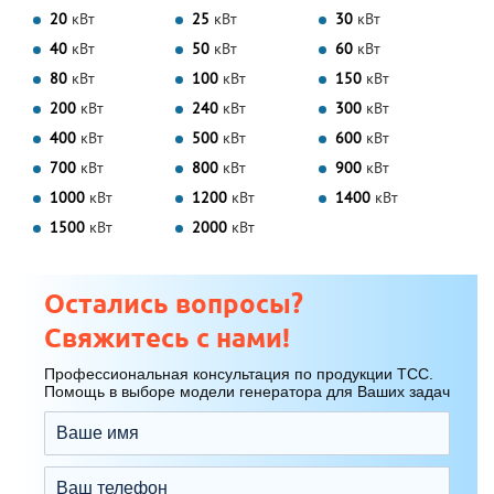
20
кВт
25
кВт
30
кВт
40
кВт
50
кВт
60
кВт
80
кВт
100
кВт
150
кВт
200
кВт
240
кВт
300
кВт
400
кВт
500
кВт
600
кВт
700
кВт
800
кВт
900
кВт
1000
кВт
1200
кВт
1400
кВт
1500
кВт
2000
кВт
Остались вопросы?
Свяжитесь с нами!
Профессиональная консультация по продукции ТСС.
Помощь в выборе модели генератора для Ваших задач