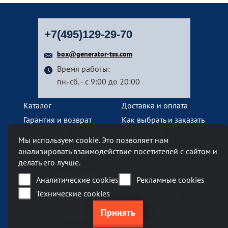
+7(495)129-29-70
box@generator-tss.com
Время работы:
пн.-сб. - с 9:00 до 20:00
Каталог
Доставка и оплата
Гарантия и возврат
Как выбрать и заказать
О компании
Наши услуги
Мы используем cookie. Это позволяет нам
Контакты
анализировать взаимодействие посетителей с сайтом и
делать его лучше.
Наш офис
Аналитические cookies
Рекламные cookies
Технические cookies
Москва, Ленинский проспект, 119А
Бизнес-центр «Ленинский 119А»
метро Тропарево