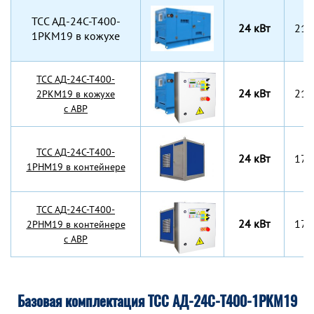
TCC АД-24С-Т400-
24 кВт
217
1РКМ19 в кожухе
TCC АД-24С-Т400-
24 кВт
217
2РКМ19 в кожухе
с АВР
TCC АД-24С-Т400-
24 кВт
170
1РНМ19 в контейнере
TCC АД-24С-Т400-
24 кВт
170
2РНМ19 в контейнере
с АВР
Базовая комплектация ТСС АД-24С-Т400-1РКМ19