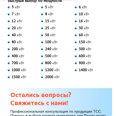
Быстрый выбор по мощности
3
кВт
5
кВт
6
кВт
7
кВт
8
кВт
10
кВт
12
кВт
15
кВт
16
кВт
20
кВт
25
кВт
30
кВт
40
кВт
50
кВт
60
кВт
80
кВт
100
кВт
150
кВт
200
кВт
240
кВт
300
кВт
400
кВт
500
кВт
600
кВт
700
кВт
800
кВт
900
кВт
1000
кВт
1200
кВт
1400
кВт
1500
кВт
2000
кВт
Остались вопросы?
Свяжитесь с нами!
Профессиональная консультация по продукции ТСС.
Помощь в выборе модели генератора для Ваших задач