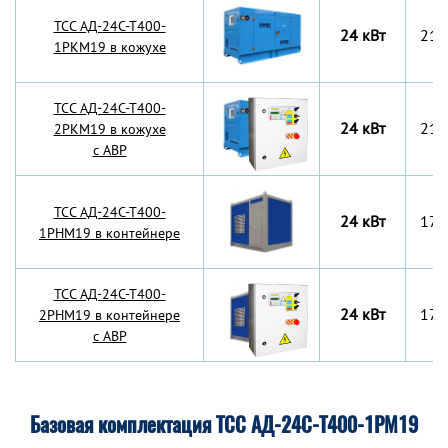
TCC АД-24С-Т400-
24 кВт
217
1РКМ19 в кожухе
TCC АД-24С-Т400-
24 кВт
217
2РКМ19 в кожухе
с АВР
TCC АД-24С-Т400-
24 кВт
170
1РНМ19 в контейнере
TCC АД-24С-Т400-
24 кВт
170
2РНМ19 в контейнере
с АВР
Базовая комплектация ТСС АД-24С-Т400-1РМ19