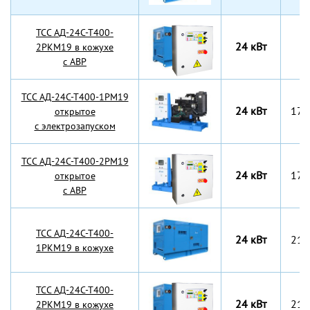
TCC АД-24С-Т400-
24 кВт
2РКМ19 в кожухе
с АВР
TCC АД-24С-Т400-1РМ19
24 кВт
170
открытое
с электрозапуском
TCC АД-24С-Т400-2РМ19
24 кВт
170
открытое
с АВР
TCC АД-24С-Т400-
24 кВт
217
1РКМ19 в кожухе
TCC АД-24С-Т400-
24 кВт
217
2РКМ19 в кожухе