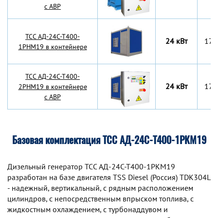
с АВР
TCC АД-24С-Т400-
24 кВт
170
1РНМ19 в контейнере
TCC АД-24С-Т400-
24 кВт
170
2РНМ19 в контейнере
с АВР
Базовая комплектация ТСС АД-24С-Т400-1РКМ19
Дизельный генератор TCC АД-24С-Т400-1РКМ19
разработан на базе двигателя TSS Diesel (Россия) TDК304L
- надежный, вертикальный, с рядным расположением
цилиндров, с непосредственным впрыском топлива, с
жидкостным охлаждением, с турбонаддувом и