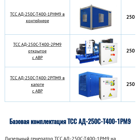
TCC АД-250С-Т400-1РНМ9 в
250 к
контейнере
TCC АД-250С-Т400-2РМ9
250 к
открытое
с АВР
TCC АД-250С-Т400-2РПМ9 в
250 к
капоте
с АВР
Базовая комплектация ТСС АД-250С-Т400-1РМ9
Дизельный генератор TCC АД-250С-Т400-1РМ9 на