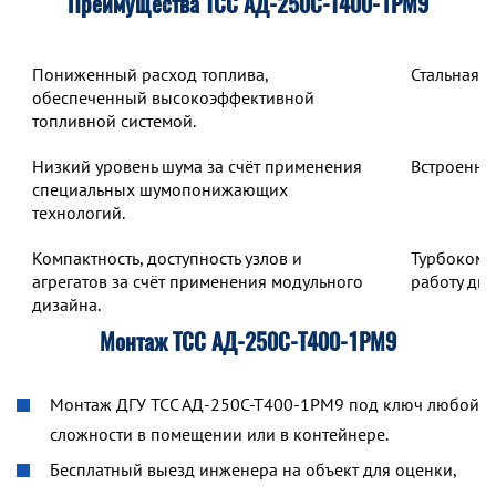
Преимущества ТСС АД-250С-Т400-1РМ9
Пониженный расход топлива,
Стальная 
обеспеченный высокоэффективной
топливной системой.
Низкий уровень шума за счёт применения
Встроенны
специальных шумопонижающих
технологий.
Компактность, доступность узлов и
Турбокомп
агрегатов за счёт применения модульного
работу дв
дизайна.
Монтаж ТСС АД-250С-Т400-1РМ9
Монтаж ДГУ ТСС АД-250С-Т400-1РМ9 под ключ любой
сложности в помещении или в контейнере.
Бесплатный выезд инженера на объект для оценки,