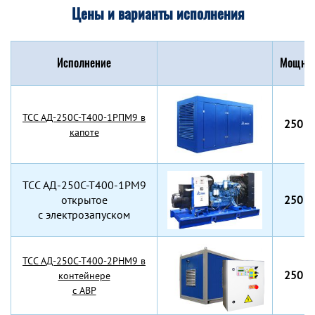
Цены и варианты исполнения
Исполнение
Мощнос
TCC АД-250С-Т400-1РПМ9 в
250 к
капоте
TCC АД-250С-Т400-1РМ9
открытое
250 к
с электрозапуском
TCC АД-250С-Т400-2РНМ9 в
250 к
контейнере
с АВР