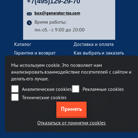
+7(495)129-29-70
box@generator-tss.com
Время работы:
пн.-сб. - с 9:00 до 20:00
Каталог
Доставка и оплата
Гарантия и возврат
Как выбрать и заказать
О компании
Наши услуги
Мы используем cookie. Это позволяет нам
Контакты
анализировать взаимодействие посетителей с сайтом и
делать его лучше.
Наш офис
Аналитические cookies
Рекламные cookies
Технические cookies
Москва, Ленинский проспект, 119А
Бизнес-центр «Ленинский 119А»
метро Тропарево
Отказаться от принятия cookies
Информация на сайте generator-tss.com не является публичной
офертой.