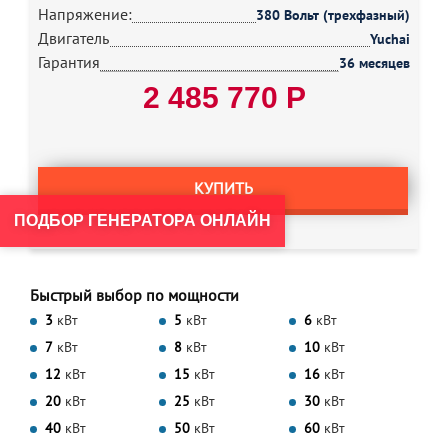
Напряжение:
380 Вольт (трехфазный)
Двигатель
Yuchai
Гарантия
36 месяцев
2 485 770 Р
КУПИТЬ
ПОДБОР ГЕНЕРАТОРА ОНЛАЙН
Быстрый выбор по мощности
3
кВт
5
кВт
6
кВт
7
кВт
8
кВт
10
кВт
12
кВт
15
кВт
16
кВт
20
кВт
25
кВт
30
кВт
40
кВт
50
кВт
60
кВт