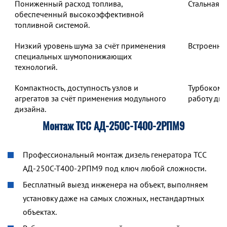
Пониженный расход топлива,
Стальная 
обеспеченный высокоэффективной
топливной системой.
Низкий уровень шума за счёт применения
Встроенны
специальных шумопонижающих
технологий.
Компактность, доступность узлов и
Турбокомп
агрегатов за счёт применения модульного
работу дв
дизайна.
Монтаж ТСС АД-250С-Т400-2РПМ9
Профессиональный монтаж дизель генератора ТСС
АД-250С-Т400-2РПМ9 под ключ любой сложности.
Бесплатный выезд инженера на объект, выполняем
установку даже на самых сложных, нестандартных
объектах.