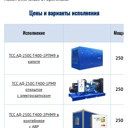
Цены и варианты исполнения
Исполнение
Мощнос
TCC АД-250С-Т400-1РПМ9 в
250 к
капоте
TCC АД-250С-Т400-1РМ9
250 к
открытое
с электрозапуском
TCC АД-250С-Т400-2РНМ9 в
250 к
контейнере
с АВР