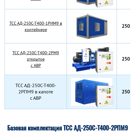
TCC АД-250С-Т400-1РНМ9 в
250 к
контейнере
TCC АД-250С-Т400-2РМ9
250 к
открытое
с АВР
TCC АД-250С-Т400-
2РПМ9 в капоте
250 к
с АВР
Базовая комплектация ТСС АД-250С-Т400-2РПМ9