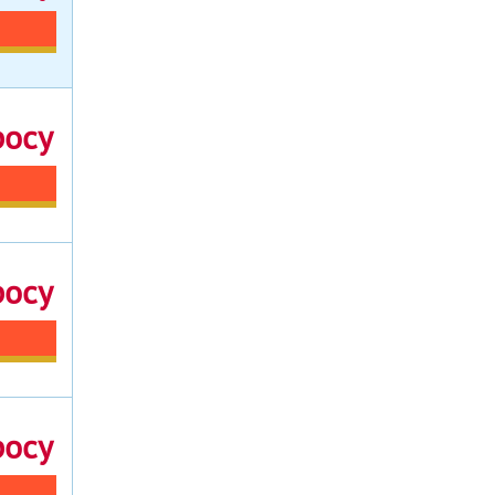
росу
росу
росу