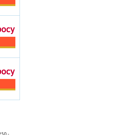
росу
росу
50 -