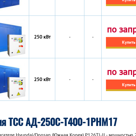
по зап
250 кВт
-
-
Купить
по зап
250 кВт
-
-
Купить
ия ТСС АД-250С-Т400-1РНМ17
ателе Hyundai/Doosan (Южная Корея) P126TI-II - мощностью 2