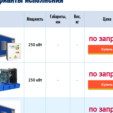
Габариты,
Вес,
Мощность
Цена
мм
кг
по зап
250 кВт
-
-
Купить
по зап
250 кВт
-
-
Купить
по зап