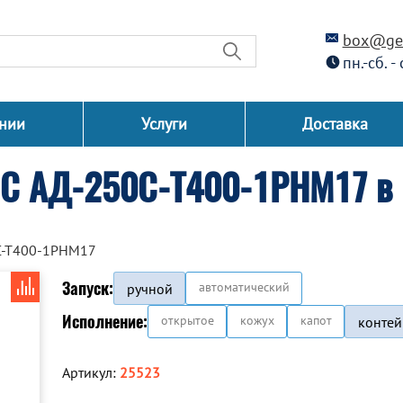
box@gen
пн.-сб. -
нии
Услуги
Доставка
СС АД-250С-Т400-1РНМ17 в 
С-Т400-1РНМ17
Запуск:
автоматический
ручной
Исполнение:
открытое
кожух
капот
контей
Артикул:
25523