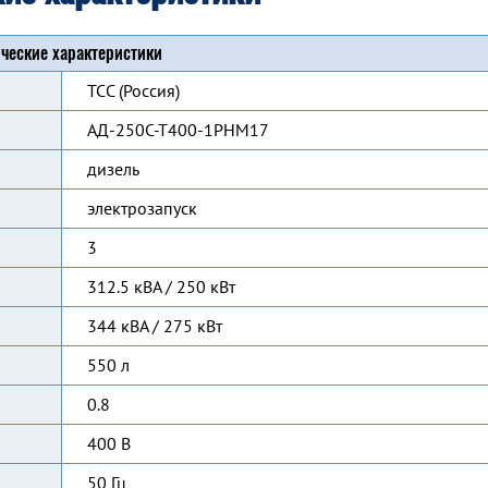
ческие характеристики
ТСС (Россия)
АД-250С-Т400-1РНМ17
дизель
электрозапуск
3
312.5 кВА / 250 кВт
344 кВА / 275 кВт
550 л
0.8
400 В
50 Гц