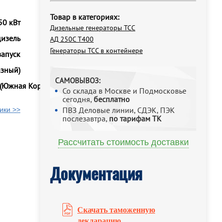
Товар в категориях:
50 кВт
Дизельные генераторы ТСС
дизель
АД 250С Т400
Генераторы ТСС в контейнере
запуск
азный)
САМОВЫВОЗ:
 (Южная Корея)
Со склада в Москве и Подмосковье
сегодня,
бесплатно
ПВЗ Деловые линии, СДЭК, ПЭК
ики >>
послезавтра,
по тарифам ТК
Рассчитать стоимость доставки
Документация
Скачать таможенную
декларацию