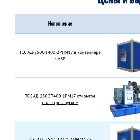
Исполнение
TCC АД-250С-Т400-2РНМ17 в контейнере
с АВР
TCC АД-250С-Т400-1РМ17 открытое
с электрозапуском
TCC АД-250С-Т400-1РНМ17 в