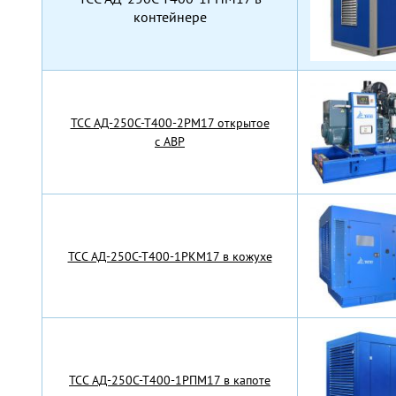
контейнере
TCC АД-250С-Т400-2РМ17 открытое
с АВР
TCC АД-250С-Т400-1РКМ17 в кожухе
TCC АД-250С-Т400-1РПМ17 в капоте