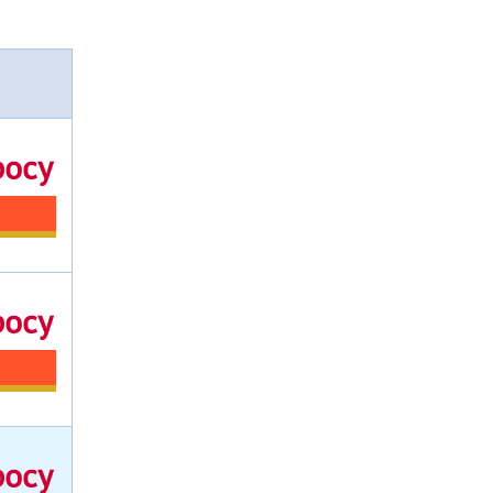
росу
росу
росу