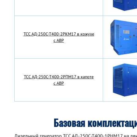
TCC АД-250С-Т400-2РКМ17 в кожухе
с АВР
TCC АД-250С-Т400-2РПМ17 в капоте
с АВР
Базовая комплектац
Дизельный генератор TCC АД-250С-Т400-1РНМ17 на двиг