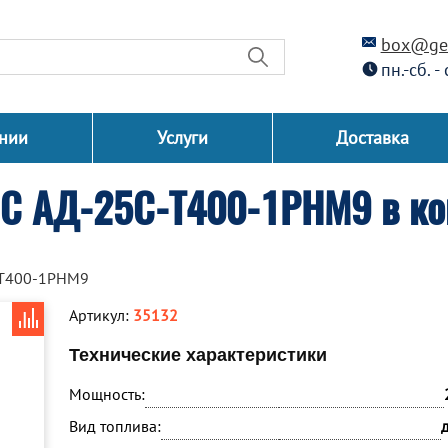
box@gen
пн.-сб. -
нии
Услуги
Доставка
СС АД-25С-Т400-1РНМ9 в ко
-Т400-1РНМ9
Артикул:
35132
Технические характеристики
Мощность:
Вид топлива: