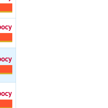
росу
росу
росу