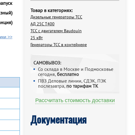
запуск
Товар в категориях:
азный)
Дизельные генераторы ТСС
анция)
АД 25С Т400
ТСС с двигателем Baudouin
ики >>
25 кВт
Генераторы ТСС в контейнере
САМОВЫВОЗ:
Со склада в Москве и Подмосковье
сегодня,
бесплатно
ПВЗ Деловые линии, СДЭК, ПЭК
послезавтра,
по тарифам ТК
Рассчитать стоимость доставки
Документация