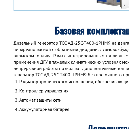
Базовая комплекта
Дизельный генератор TCC АД-25С-Т400-1РНМ9 на двига
четырехполюсной с обратными диодами, с самовозбуж
впрыском топлива. Рама с интегрированным топливным
применения ДГУ в тяжелых климатических условиях мож
непрерывной работы позволяют дополнительные топлив
генератор TCC АД-25С-Т400-1РНМ9 без постоянного пр
Радиатор тропического исполнения, обеспечивающий
Контроллер управления
Автомат защиты сети
Аккумуляторная батарея