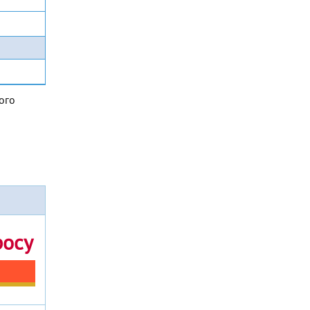
ого
росу