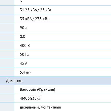
3
31.25 кВА / 25 кВт
35 кВА / 27.5 кВт
90 л
0.8
400 В
50 Гц
45 А
5.4 л/ч
Двигатель
Baudouin (Франция)
4M06G35/5
дизельный, 4-х тактный