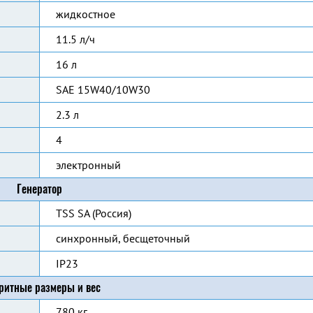
жидкостное
11.5 л/ч
16 л
SAE 15W40/10W30
2.3 л
4
электронный
Генератор
TSS SA (Россия)
синхронный, бесщеточный
IP23
ритные размеры и вес
780 кг