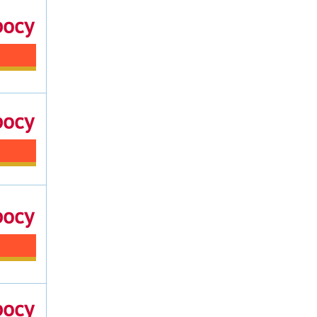
росу
росу
росу
росу