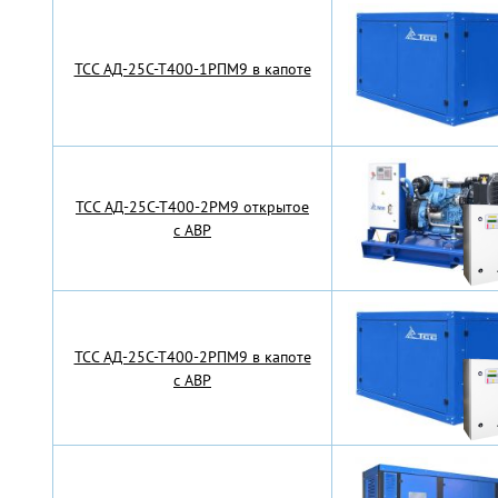
TCC АД-25С-Т400-1РПМ9 в капоте
TCC АД-25С-Т400-2РМ9 открытое
с АВР
TCC АД-25С-Т400-2РПМ9 в капоте
с АВР