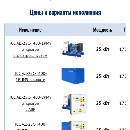
Цены и варианты исполнения
Исполнение
Мощность
Габ
TCC АД-25С-Т400-1РМ9
25 кВт
1750
открытое
с электрозапуском
TCC АД-25С-Т400-
25 кВт
1750
1РПМ9 в капоте
TCC АД-25С-Т400-2РМ9
25 кВт
1750
открытое
с АВР
TCC АД-25С-Т400-