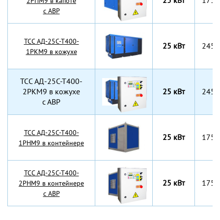
25 кВт
1750
2РПМ9 в капоте
с АВР
TCC АД-25С-Т400-
25 кВт
2450
1РКМ9 в кожухе
TCC АД-25С-Т400-
2РКМ9 в кожухе
25 кВт
2450
с АВР
TCC АД-25С-Т400-
25 кВт
1750
1РНМ9 в контейнере
TCC АД-25С-Т400-
25 кВт
1750
2РНМ9 в контейнере
с АВР