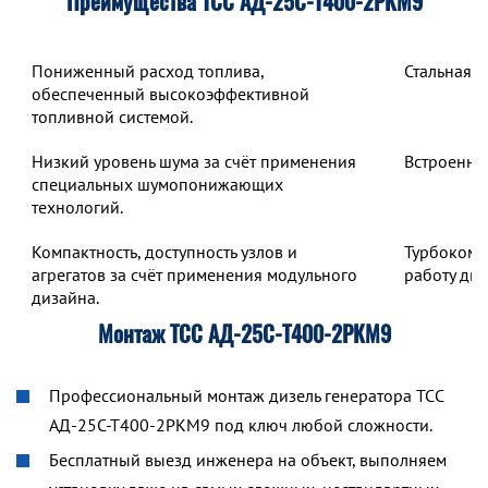
Преимущества ТСС АД-25С-Т400-2РКМ9
Пониженный расход топлива,
Стальная 
обеспеченный высокоэффективной
топливной системой.
Низкий уровень шума за счёт применения
Встроенны
специальных шумопонижающих
технологий.
Компактность, доступность узлов и
Турбокомп
агрегатов за счёт применения модульного
работу дв
дизайна.
Монтаж ТСС АД-25С-Т400-2РКМ9
Профессиональный монтаж дизель генератора ТСС
АД-25С-Т400-2РКМ9 под ключ любой сложности.
Бесплатный выезд инженера на объект, выполняем