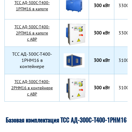
TCC АД-300С-Т400-
300 кВт
3300x
1РПМ16 в капоте
TCC АД-300С-Т400-
300 кВт
3300x
2РПМ16 в капоте
с АВР
TCC АД-300С-Т400-
1РНМ16 в
300 кВт
3100x
контейнере
TCC АД-300С-Т400-
300 кВт
3100x
2РНМ16 в контейнере
с АВР
Базовая комплектация ТСС АД-300С-Т400-1РНМ16