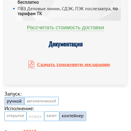
бесплатно
ПВЗ Деловые линии, СДЭК, ПЭК послезавтра,
по
тарифам ТК
Рассчитать стоимость доставки
Документация
Скачать таможенную декларацию
Запуск:
ручной
автоматический
Исполнение:
контейнер
открытое
капот
кожух