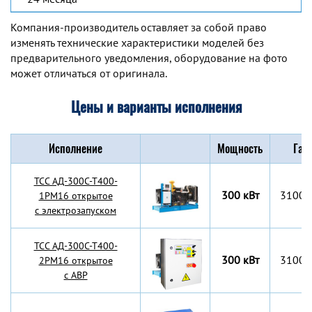
Компания-производитель оставляет за собой право
изменять технические характеристики моделей без
предварительного уведомления, оборудование на фото
может отличаться от оригинала.
Цены и варианты исполнения
Исполнение
Мощность
Габ
TCC АД-300С-Т400-
300 кВт
3100x
1РМ16 открытое
с электрозапуском
TCC АД-300С-Т400-
300 кВт
3100x
2РМ16 открытое
с АВР