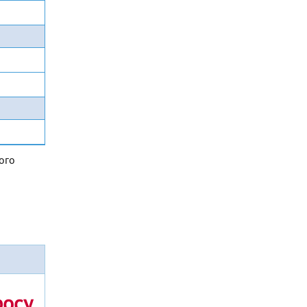
ого
росу