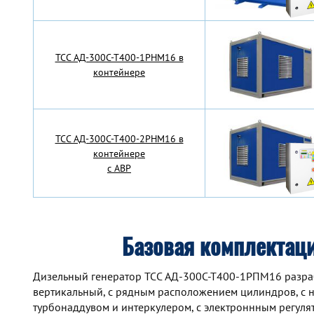
TCC АД-300С-Т400-1РНМ16 в
контейнере
TCC АД-300С-Т400-2РНМ16 в
контейнере
с АВР
Базовая комплектац
Дизельный генератор TCC АД-300С-Т400-1РПМ16 разработ
вертикальный, с рядным расположением цилиндров, с 
турбонаддувом и интеркулером, с электроннным регул