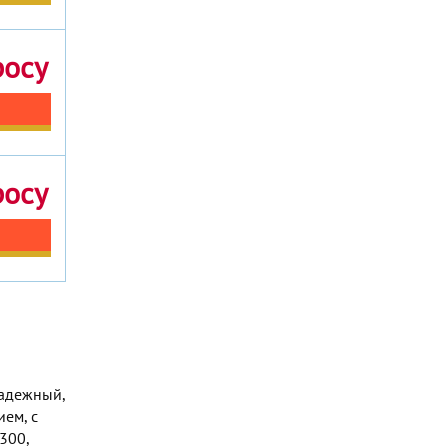
росу
росу
надежный,
ем, с
300,