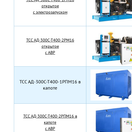
открытое
с электрозапуском
TCC АД-300С-Т400-2РМ16
открытое
с АВР
TCC АД-300С-Т400-1РПМ16 в
капоте
TCC АД-300С-Т400-2РПМ16 в
капоте
с АВР