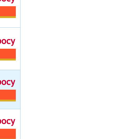
росу
росу
росу