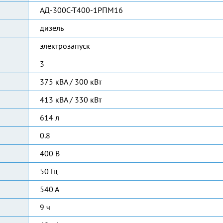
АД-300С-Т400-1РПМ16
дизель
электрозапуск
3
375 кВА / 300 кВт
413 кВА / 330 кВт
614 л
0.8
400 В
50 Гц
540 А
9 ч