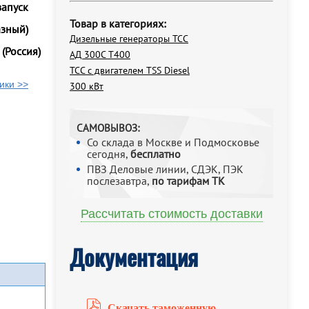
запуск
Товар в категориях:
азный)
Дизельные генераторы ТСС
 (Россия)
АД 300С Т400
ТСС с двигателем TSS Diesel
ики >>
300 кВт
САМОВЫВОЗ:
Со склада в Москве и Подмосковье
сегодня,
бесплатно
ПВЗ Деловые линии, СДЭК, ПЭК
послезавтра,
по тарифам ТК
Рассчитать стоимость доставки
Документация
Скачать таможенную