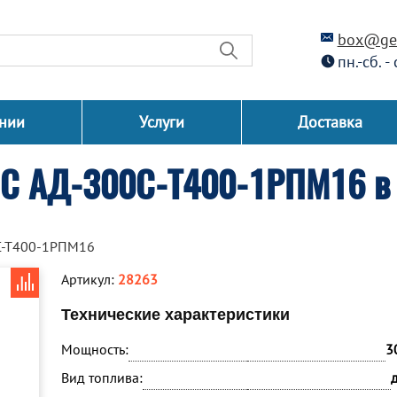
box@gen
пн.-сб. -
нии
Услуги
Доставка
СС АД-300С-Т400-1РПМ16 в 
С-Т400-1РПМ16
Артикул:
28263
Технические характеристики
Мощность:
3
Вид топлива: