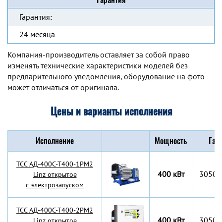
Гарантия:
24 месяца
Компания-производитель оставляет за собой право
изменять технические характеристики моделей без
предварительного уведомления, оборудование на фото
может отличаться от оригинала.
Цены и варианты исполнения
Исполнение
Мощность
Габ
TCC АД-400С-Т400-1РМ2
400 кВт
3050x
Linz открытое
с электрозапуском
TCC АД-400С-Т400-2РМ2
400 кВт
3050x
Linz открытое