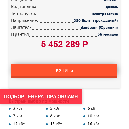
Вид топлива:
дизель
Тип запуска:
электрозапуск
Напряжение:
380 Вольт (трехфазный)
Двигатель
Baudouin (Франция)
Гарантия
36 месяцев
5 452 289 Р
КУПИТЬ
ПОДБОР ГЕНЕРАТОРА ОНЛАЙН
Быстрый выбор по мощности
3
кВт
5
кВт
6
кВт
7
кВт
8
кВт
10
кВт
12
кВт
15
кВт
16
кВт