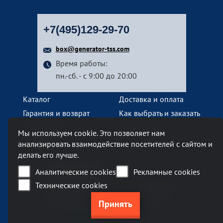
+7(495)129-29-70
box@generator-tss.com
Время работы:
пн.-сб. - с 9:00 до 20:00
Каталог
Доставка и оплата
Гарантия и возврат
Как выбрать и заказать
О компании
Наши услуги
Мы используем cookie. Это позволяет нам
Контакты
анализировать взаимодействие посетителей с сайтом и
делать его лучше.
Наш офис
Аналитические cookies
Рекламные cookies
Технические cookies
Москва, Ленинский проспект, 119А
Бизнес-центр «Ленинский 119А»
метро Тропарево