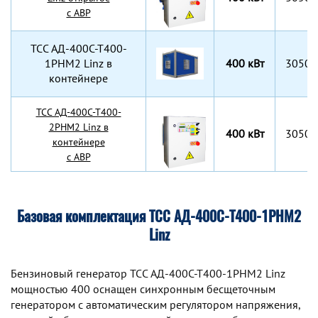
с АВР
TCC АД-400С-Т400-
1РНМ2 Linz в
400 кВт
3050x
контейнере
TCC АД-400С-Т400-
2РНМ2 Linz в
400 кВт
3050x
контейнере
с АВР
Базовая комплектация ТСС АД-400С-Т400-1РНМ2
Linz
Бензиновый генератор TCC АД-400С-Т400-1РНМ2 Linz
мощностью 400 оснащен синхронным беcщеточным
генератором с автоматическим регулятором напряжения,