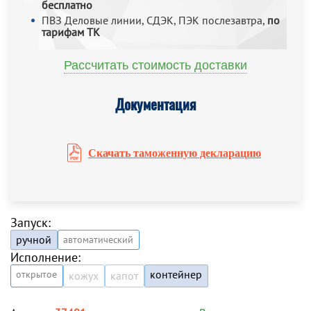
бесплатно
ПВЗ Деловые линии, СДЭК, ПЭК послезавтра,
по
тарифам ТК
Рассчитать стоимость доставки
Документация
Скачать таможенную декларацию
Запуск:
ручной
автоматический
Исполнение:
контейнер
открытое
кожух
капот