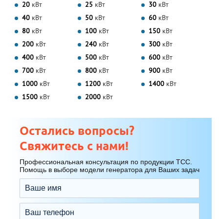
20
кВт
25
кВт
30
кВт
40
кВт
50
кВт
60
кВт
80
кВт
100
кВт
150
кВт
200
кВт
240
кВт
300
кВт
400
кВт
500
кВт
600
кВт
700
кВт
800
кВт
900
кВт
1000
кВт
1200
кВт
1400
кВт
1500
кВт
2000
кВт
Остались вопросы?
Свяжитесь с нами!
Профессиональная консультация по продукции ТСС.
Помощь в выборе модели генератора для Ваших задач