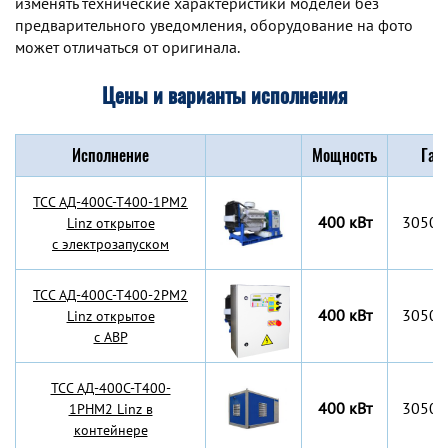
изменять технические характеристики моделей без
предварительного уведомления, оборудование на фото
может отличаться от оригинала.
Цены и варианты исполнения
Исполнение
Мощность
Габ
TCC АД-400С-Т400-1РМ2
400 кВт
3050x
Linz открытое
с электрозапуском
TCC АД-400С-Т400-2РМ2
400 кВт
3050x
Linz открытое
с АВР
TCC АД-400С-Т400-
400 кВт
3050x
1РНМ2 Linz в
контейнере