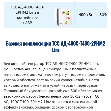
TCC АД-400С-Т400-
2РНМ2 Linz в
400 кВт
3050x
контейнере
с АВР
Базовая комплектация ТСС АД-400С-Т400-2РНМ2
Linz
Бензиновый генератор TCC АД-400С-Т400-2РНМ2 Linz
мощностью 400 оснащен синхронным беcщеточным
генератором с автоматическим регулятором напряжения,
который обеспечивает высокий уровень стабильности
выходного напряжения и устойчивость к перегрузкам.
Топливный бак увеличенного объема 800 обеспечивает
автономную работу бензогенератора 10-12 часов. TCC
АД-400С-Т400-2РНМ2 Linz отличается максимальной
эффективностью, большим сроком бесперебойной