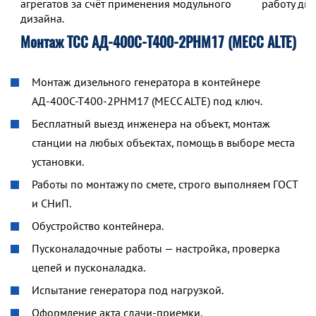
агрегатов за счёт применения модульного
работу дв
дизайна.
Монтаж ТСС АД-400С-Т400-2РНМ17 (MECC ALTE)
Монтаж дизельного генератора в контейнере
АД-400С-Т400-2РНМ17 (MECC ALTE) под ключ.
Бесплатный выезд инженера на объект, монтаж
станции на любых объектах, помощь в выборе места
установки.
Работы по монтажу по смете, строго выполняем ГОСТ
и СНиП.
Обустройство контейнера.
Пусконаладочные работы — настройка, проверка
цепей и пусконаладка.
Испытание генератора под нагрузкой.
Оформление акта сдачи-приемки.