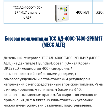
TCC АД-400С-Т400-
400 кВт
3200x
2РПМ17 в капоте
с АВР
Базовая комплектация ТСС АД-400С-Т400-2РНМ17
(MECC ALTE)
Дизельный генератор TCC АД-400С-Т400-2РНМ17 (MECC
ALTE) на двигателе Hyundai/Doosan (Южная Корея)
DP158LD - мощностью 400 - синхронный,
четырехполюсной с обратными диодами, с
самовозбуждением и автоматическим регулятором
напряжения с непосредственным впрыском топлива. Рама
с интегрированным топливным баком на 640,
оснащенным сливным краном. Расширить возможности
применения ДГУ в тяжелых климатических условиях
можно путем установки различных подогревателей.