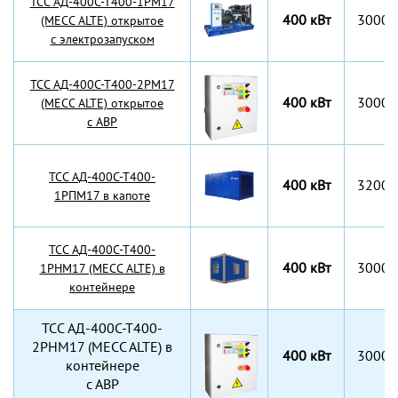
TCC АД-400С-Т400-1РМ17
400 кВт
3000x
(MECC ALTE) открытое
с электрозапуском
TCC АД-400С-Т400-2РМ17
400 кВт
3000x
(MECC ALTE) открытое
с АВР
TCC АД-400С-Т400-
400 кВт
3200x
1РПМ17 в капоте
TCC АД-400С-Т400-
400 кВт
3000x
1РНМ17 (MECC ALTE) в
контейнере
TCC АД-400С-Т400-
2РНМ17 (MECC ALTE) в
400 кВт
3000x
контейнере
с АВР