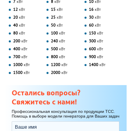
7
кВт
8
кВт
10
кВт
12
кВт
15
кВт
16
кВт
20
кВт
25
кВт
30
кВт
40
кВт
50
кВт
60
кВт
80
кВт
100
кВт
150
кВт
200
кВт
240
кВт
300
кВт
400
кВт
500
кВт
600
кВт
700
кВт
800
кВт
900
кВт
1000
кВт
1200
кВт
1400
кВт
1500
кВт
2000
кВт
Остались вопросы?
Свяжитесь с нами!
Профессиональная консультация по продукции ТСС.
Помощь в выборе модели генератора для Ваших задач