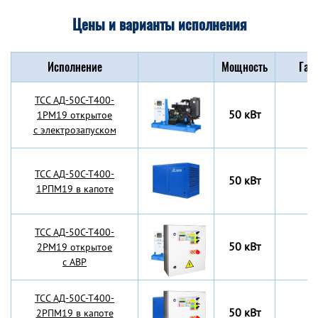
Цены и варианты исполнения
Исполнение
Мощность
Габ
TCC АД-50С-Т400-
50 кВт
1РМ19 открытое
с электрозапуском
TCC АД-50С-Т400-
50 кВт
1РПМ19 в капоте
TCC АД-50С-Т400-
50 кВт
2РМ19 открытое
с АВР
TCC АД-50С-Т400-
50 кВт
2РПМ19 в капоте