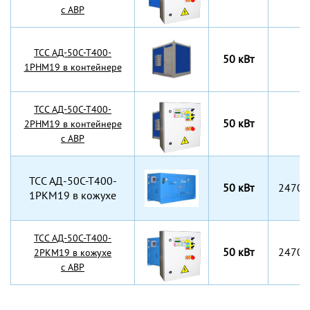
с АВР
TCC АД-50С-Т400-
50 кВт
1РНМ19 в контейнере
TCC АД-50С-Т400-
50 кВт
2РНМ19 в контейнере
с АВР
TCC АД-50С-Т400-
50 кВт
2470x
1РКМ19 в кожухе
TCC АД-50С-Т400-
50 кВт
2470x
2РКМ19 в кожухе
с АВР