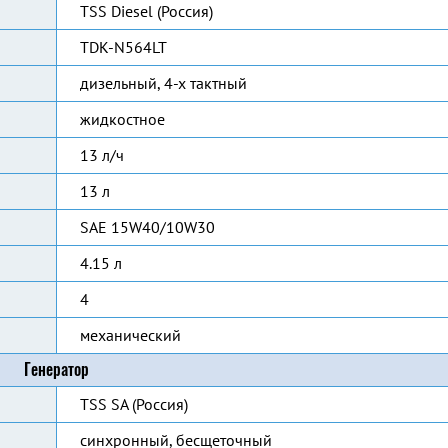
TSS Diesel (Россия)
TDK-N564LT
дизельный, 4-х тактный
жидкостное
13 л/ч
13 л
SAE 15W40/10W30
4.15 л
4
механический
Генератор
TSS SA (Россия)
синхронный, бесщеточный