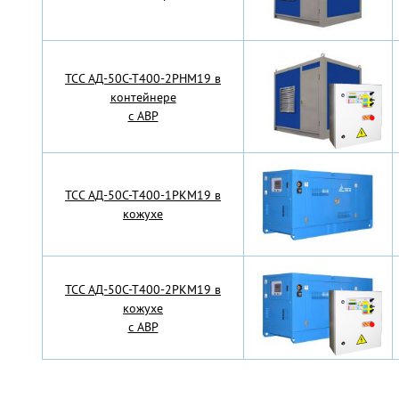
TCC АД-50С-Т400-2РНМ19 в
контейнере
с АВР
TCC АД-50С-Т400-1РКМ19 в
кожухе
TCC АД-50С-Т400-2РКМ19 в
кожухе
с АВР