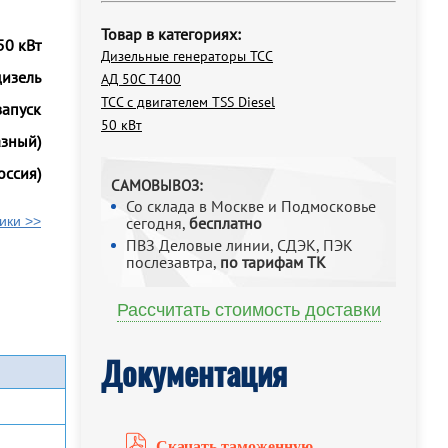
Товар в категориях:
50 кВт
Дизельные генераторы ТСС
дизель
АД 50С Т400
ТСС с двигателем TSS Diesel
запуск
50 кВт
азный)
оссия)
САМОВЫВОЗ:
Со склада в Москве и Подмосковье
ики >>
сегодня,
бесплатно
ПВЗ Деловые линии, СДЭК, ПЭК
послезавтра,
по тарифам ТК
Рассчитать стоимость доставки
Документация
Скачать таможенную