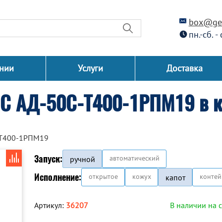
box@gen
пн.-сб. -
нии
Услуги
Доставка
СС АД-50С-Т400-1РПМ19 в к
-Т400-1РПМ19
Запуск:
автоматический
ручной
Исполнение:
открытое
кожух
контей
капот
Артикул:
36207
В наличии на 