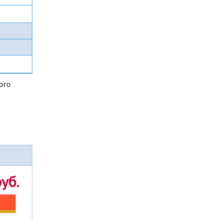
ого
уб.