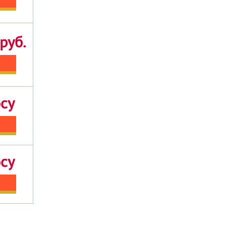
руб.
осу
осу