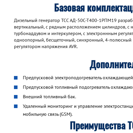
Базовая комплекта
Дизельный генератор TCC АД-50С-Т400-1РПМ19 разработа
вертикальный, с рядным расположением цилиндров, с 
турбонаддувом и интеркулером, с электроннным регул
одноопорный, бесщеточный, синхронный, 4-полюсный 
регулятором напряжения AVR.
Дополните
Предпусковой электроподогреватель охлаждающей ж
Предпусковой топливный подогреватель охлажда
Внешний топливный бак.
Удаленный мониторинг и управление электростанцие
мобильную связь (GSM).
Преимущества 