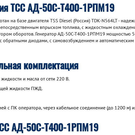
ция ТСС АД-50С-Т400-1РПМ19
н на базе двигателя TSS Diesel (Россия) TDK-N564LT - надеж
непосредственным впрыском топлива, с жидкостным охлаждени
ятором оборотов. Генератор АД-50С-Т400-1РПМ19 мощностью 5
с обратными диодами, с самовозбуждением и автоматическим
льная комплектация
идкости и масла от сети 220 В.
ющей жидкости ПЖД.
й с ПК оператора, через кабельное соединение (до 1200 м) и
ТСС АД-50С-Т400-1РПМ19