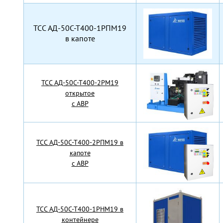
TCC АД-50С-Т400-1РПМ19
в капоте
TCC АД-50С-Т400-2РМ19
открытое
с АВР
TCC АД-50С-Т400-2РПМ19 в
капоте
с АВР
TCC АД-50С-Т400-1РНМ19 в
контейнере