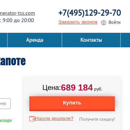
+7(495)129-29-70
erator-tss.com
 с 9:00 до 20:00
Заказать звонок
Войти
Аренда
Контакты
апоте
689 184
Цена:
руб.
Купить
нер
Нашли дешевле?
Получите скидку!
складе