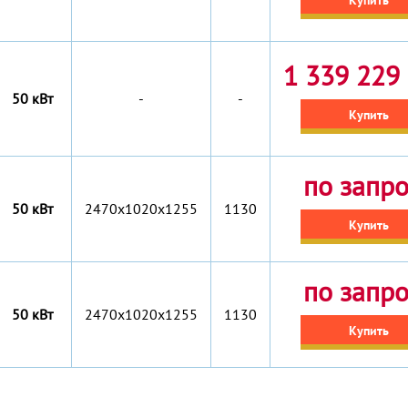
Купить
1 339 229 
50 кВт
-
-
Купить
по запр
50 кВт
2470x1020x1255
1130
Купить
по запр
50 кВт
2470x1020x1255
1130
Купить