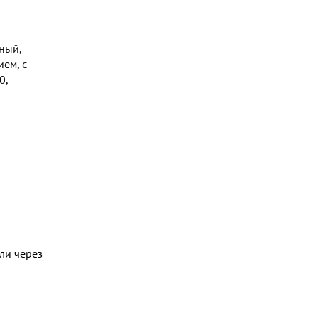
ный,
ем, с
0,
ли через