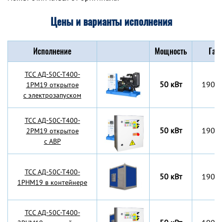
Цены и варианты исполнения
Исполнение
Мощность
Габ
TCC АД-50С-Т400-
50 кВт
1900
1РМ19 открытое
с электрозапуском
TCC АД-50С-Т400-
50 кВт
1900
2РМ19 открытое
с АВР
TCC АД-50С-Т400-
50 кВт
1900
1РНМ19 в контейнере
TCC АД-50С-Т400-