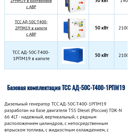
50 кВт
1900
2РНМ19 в контейнере
с АВР
TCC АД-50С-Т400-
50 кВт
2100x
2РПМ19 в капоте
с АВР
TCC АД-50С-Т400-
50 кВт
2100x
1РПМ19 в капоте
Базовая комплектация ТСС АД-50С-Т400-1РПМ19
Дизельный генератор TCC АД-50С-Т400-1РПМ19
разработан на базе двигателя TSS Diesel (Россия) TDK-N
66 4LT - надежный, вертикальный, с рядным
расположением цилиндров, с непосредственным
впрыском топлива, с жидкостным охлаждением, с