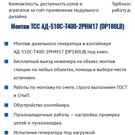
Компактность, доступность узлов и
Турбокомп
агрегатов за счёт применения модульного
работу дв
дизайна.
Монтаж ТСС АД-510С-Т400-2РНМ17 (DP180LB)
Монтаж дизельного генератора в контейнере
АД-510С-Т400-2РНМ17 (DP180LB) под ключ.
Бесплатный выезд инженера на объект, монтаж
станции на любых объектах, помощь в выборе места
установки.
Работы по монтажу по смете, строго выполняем ГОСТ
и СНиП.
Обустройство контейнера.
Пусконаладочные работы — настройка, проверка
цепей и пусконаладка.
Испытание генератора под нагрузкой.