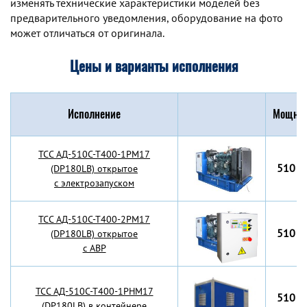
изменять технические характеристики моделей без
предварительного уведомления, оборудование на фото
может отличаться от оригинала.
Цены и варианты исполнения
Исполнение
Мощнос
TCC АД-510С-Т400-1РМ17
510 к
(DP180LB) открытое
с электрозапуском
TCC АД-510С-Т400-2РМ17
510 к
(DP180LB) открытое
с АВР
TCC АД-510С-Т400-1РНМ17
510 к
(DP180LB) в контейнере