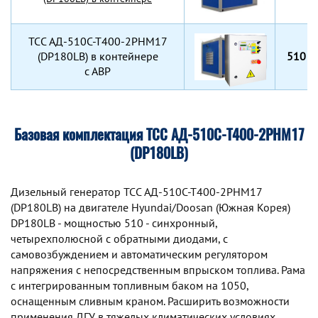
TCC АД-510С-Т400-2РНМ17
(DP180LB) в контейнере
510 к
с АВР
Базовая комплектация ТСС АД-510С-Т400-2РНМ17
(DP180LB)
Дизельный генератор TCC АД-510С-Т400-2РНМ17
(DP180LB) на двигателе Hyundai/Doosan (Южная Корея)
DP180LB - мощностью 510 - синхронный,
четырехполюсной с обратными диодами, с
самовозбуждением и автоматическим регулятором
напряжения с непосредственным впрыском топлива. Рама
с интегрированным топливным баком на 1050,
оснащенным сливным краном. Расширить возможности
применения ДГУ в тяжелых климатических условиях