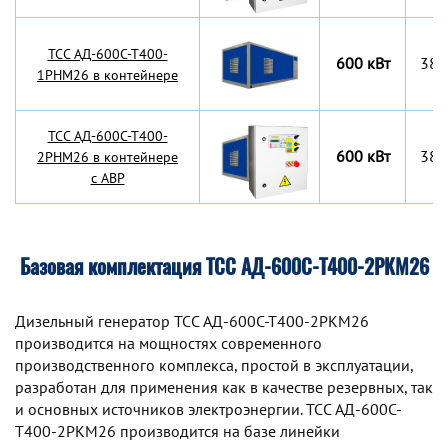
TCC АД-600С-Т400-
600 кВт
380
1РНМ26 в контейнере
TCC АД-600С-Т400-
600 кВт
380
2РНМ26 в контейнере
с АВР
Базовая комплектация ТСС АД-600С-Т400-2РКМ26
Дизельный генератор TCC АД-600С-Т400-2РКМ26
производится на мощностях современного
производственного комплекса, простой в эксплуатации,
разработан для применения как в качестве резервных, так
и основных источников электроэнергии. TCC АД-600С-
Т400-2РКМ26 производится на базе линейки