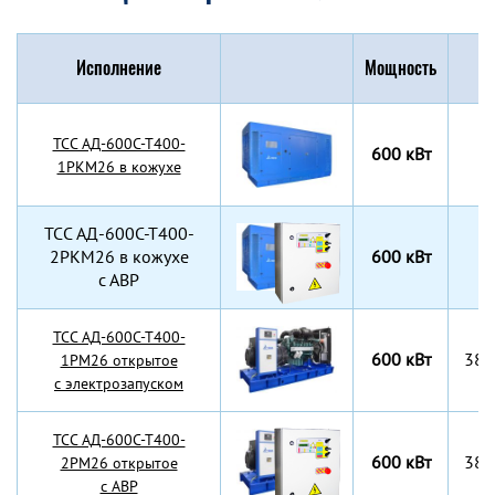
Исполнение
Мощность
Г
TCC АД-600С-Т400-
600 кВт
1РКМ26 в кожухе
TCC АД-600С-Т400-
2РКМ26 в кожухе
600 кВт
с АВР
TCC АД-600С-Т400-
600 кВт
380
1РМ26 открытое
с электрозапуском
TCC АД-600С-Т400-
600 кВт
380
2РМ26 открытое
с АВР