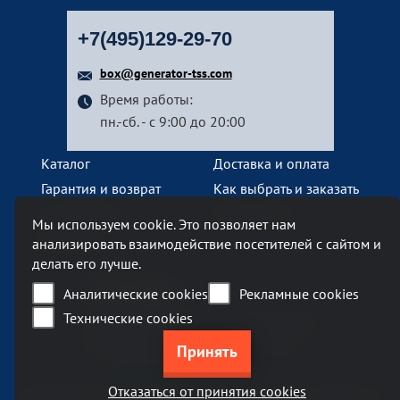
+7(495)129-29-70
box@generator-tss.com
Время работы:
пн.-сб. - с 9:00 до 20:00
Каталог
Доставка и оплата
Гарантия и возврат
Как выбрать и заказать
О компании
Наши услуги
Мы используем cookie. Это позволяет нам
Контакты
анализировать взаимодействие посетителей с сайтом и
делать его лучше.
Наш офис
Аналитические cookies
Рекламные cookies
Технические cookies
Москва, Ленинский проспект, 119А
Бизнес-центр «Ленинский 119А»
метро Тропарево
Отказаться от принятия cookies
Информация на сайте generator-tss.com не является публичной