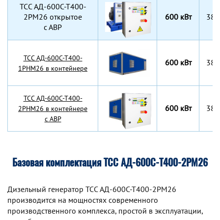
TCC АД-600С-Т400-
2РМ26 открытое
600 кВт
380
с АВР
TCC АД-600С-Т400-
600 кВт
380
1РНМ26 в контейнере
TCC АД-600С-Т400-
600 кВт
380
2РНМ26 в контейнере
с АВР
Базовая комплектация ТСС АД-600С-Т400-2РМ26
Дизельный генератор TCC АД-600С-Т400-2РМ26
производится на мощностях современного
производственного комплекса, простой в эксплуатации,