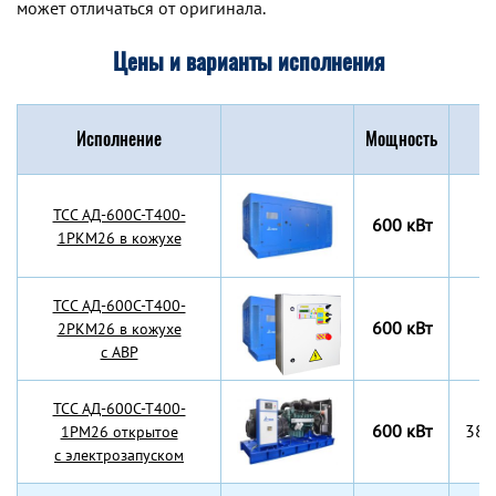
может отличаться от оригинала.
Цены и варианты исполнения
Исполнение
Мощность
Г
TCC АД-600С-Т400-
600 кВт
1РКМ26 в кожухе
TCC АД-600С-Т400-
600 кВт
2РКМ26 в кожухе
с АВР
TCC АД-600С-Т400-
600 кВт
380
1РМ26 открытое
с электрозапуском