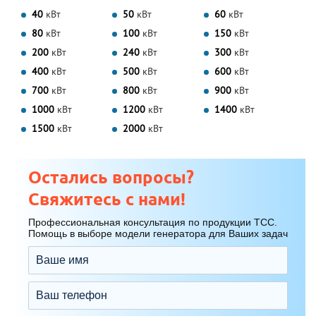
40
кВт
50
кВт
60
кВт
80
кВт
100
кВт
150
кВт
200
кВт
240
кВт
300
кВт
400
кВт
500
кВт
600
кВт
700
кВт
800
кВт
900
кВт
1000
кВт
1200
кВт
1400
кВт
1500
кВт
2000
кВт
Остались вопросы?
Свяжитесь с нами!
Профессиональная консультация по продукции ТСС.
Помощь в выборе модели генератора для Ваших задач