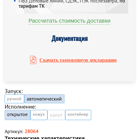
ПВЗ Деловые линии, СДЭК, ПЭК послезавтра,
по
тарифам ТК
Рассчитать стоимость доставки
Документация
Скачать таможенную декларацию
Запуск:
автоматический
ручной
Исполнение:
открытое
кожух
контейнер
капот
Артикул:
28064
Технические характеристики