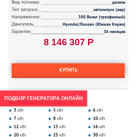
Вид топлива:
дизель
Тип запуска:
автозапуск (авр)
Напряжение:
380 Вольт (трехфазный)
Двигатель
Hyundai/Doosan (Южная Корея)
Гарантия
36 месяцев
8 146 307 Р
КУПИТЬ
ПОДБОР ГЕНЕРАТОРА ОНЛАЙН
Быстрый выбор по мощности
3
кВт
5
кВт
6
кВт
7
кВт
8
кВт
10
кВт
12
кВт
15
кВт
16
кВт
20
кВт
25
кВт
30
кВт