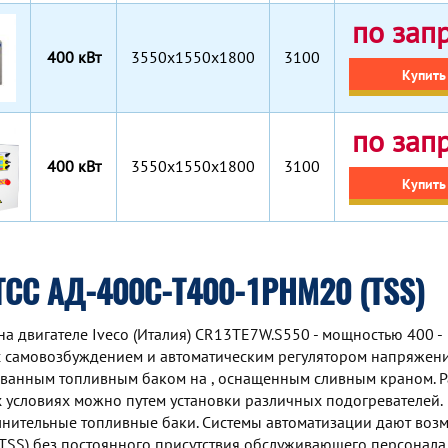
по зап
400 кВт
3550x1550x1800
3100
Купить
по зап
400 кВт
3550x1550x1800
3100
Купить
ТСС АД-400С-Т400-1РНМ20 (TSS)
а двигателе Iveco (Италия) CR13TE7W.S550 - мощностью 400 -
 самовозбуждением и автоматическим регулятором напряжени
ованным топливным баком на , оснащенным сливным краном. 
 условиях можно путем установки различных подогревателей.
нительные топливные баки. Системы автоматизации дают воз
TSS) без постоянного присутствия обслуживающего персонала