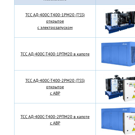
TCC АД-400С-Т400-1РМ20 (TSS)
открытое
с электрозапуском
TCC АД-400С-Т400-1РПМ20 в капоте
TCC АД-400С-Т400-2РМ20 (TSS)
открытое
с АВР
TCC АД-400С-Т400-2РПМ20 в капоте
с АВР