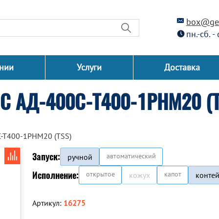
box@gen
пн.-сб. -
нии
Услуги
Доставка
С АД-400С-Т400-1РНМ20 (T
С-Т400-1РНМ20 (TSS)
Запуск:
автоматический
ручной
Исполнение:
открытое
капот
кожух
конте
Артикул:
16275