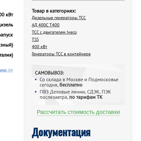
Товар в категориях:
00 кВт
Дизельные генераторы ТСС
дизель
АД 400С Т400
ТСС с двигателем Iveco
запуск
TSS
азный)
400 кВт
Генераторы ТСС в контейнере
талия)
ики >>
САМОВЫВОЗ:
Со склада в Москве и Подмосковье
сегодня,
бесплатно
ПВЗ Деловые линии, СДЭК, ПЭК
послезавтра,
по тарифам ТК
Рассчитать стоимость доставки
Документация