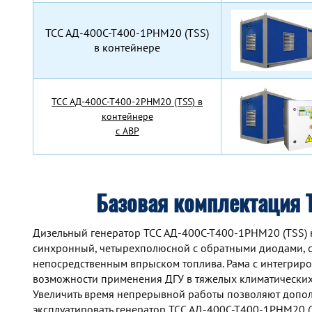
TCC АД-400С-Т400-1РНМ20 (TSS)
в контейнере
TCC АД-400С-Т400-2РНМ20 (TSS) в
контейнере
с АВР
Базовая комплектация 
Дизельный генератор TCC АД-400С-Т400-1РНМ20 (TSS) н
синхронный, четырехполюсной с обратными диодами, с
непосредственным впрыском топлива. Рама с интегрир
возможности применения ДГУ в тяжелых климатических
Увеличить время непрерывной работы позволяют допол
эксплуатировать генератор TCC АД-400С-Т400-1РНМ20 (