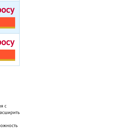
росу
росу
я с
Расширить
можность
.