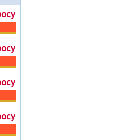
росу
росу
росу
росу