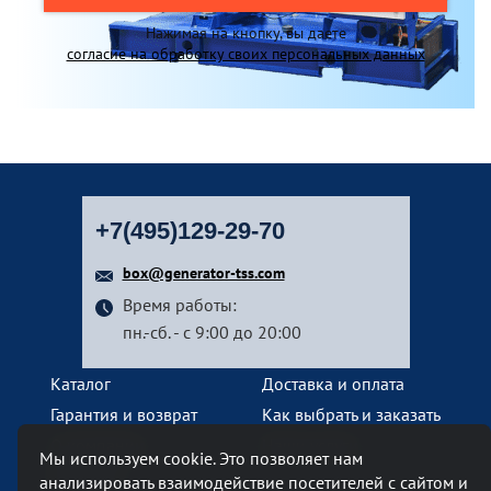
Нажимая на кнопку, вы даете
согласие на обработку своих персональных данных
+7(495)129-29-70
box@generator-tss.com
Время работы:
пн.-сб. - с 9:00 до 20:00
Каталог
Доставка и оплата
Гарантия и возврат
Как выбрать и заказать
О компании
Наши услуги
Мы используем cookie. Это позволяет нам
Контакты
анализировать взаимодействие посетителей с сайтом и