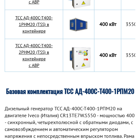
с АВР
TCC АД-400С-Т400-
400 кВт
3550x
1РНМ20 (TSS) в
контейнере
TCC АД-400С-Т400-
2РНМ20 (TSS) в
400 кВт
3550x
контейнере
с АВР
Базовая комплектация ТСС АД-400С-Т400-1РПМ20
Дизельный генератор TCC АД-400С-Т400-1РПМ20 на
двигателе Iveco (Италия) CR13TE7W.S550 - мощностью 400
- синхронный, четырехполюсной с обратными диодами, с
самовозбуждением и автоматическим регулятором
напряжения с непосредственным впрыском топлива. Рама