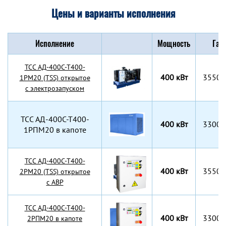
Цены и варианты исполнения
Исполнение
Мощность
Габ
TCC АД-400С-Т400-
400 кВт
3550x
1РМ20 (TSS) открытое
с электрозапуском
TCC АД-400С-Т400-
400 кВт
3300x
1РПМ20 в капоте
TCC АД-400С-Т400-
400 кВт
3550x
2РМ20 (TSS) открытое
с АВР
TCC АД-400С-Т400-
400 кВт
3300x
2РПМ20 в капоте