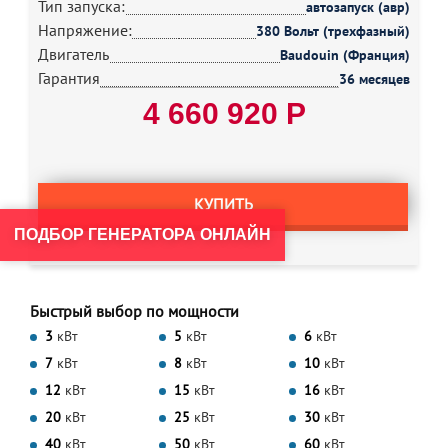
Тип запуска:
автозапуск (авр)
Напряжение:
380 Вольт (трехфазный)
Двигатель
Baudouin (Франция)
Гарантия
36 месяцев
4 660 920 Р
КУПИТЬ
ПОДБОР ГЕНЕРАТОРА ОНЛАЙН
Быстрый выбор по мощности
3
кВт
5
кВт
6
кВт
7
кВт
8
кВт
10
кВт
12
кВт
15
кВт
16
кВт
20
кВт
25
кВт
30
кВт
40
кВт
50
кВт
60
кВт