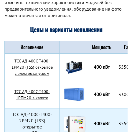
изменять технические характеристики моделей без
предварительного уведомления, оборудование на фото
может отличаться от оригинала.
Цены и варианты исполнения
Исполнение
Мощность
Габ
TCC АД-400С-Т400-
400 кВт
3550x
1РМ20 (TSS) открытое
с электрозапуском
TCC АД-400С-Т400-
400 кВт
3300x
1РПМ20 в капоте
TCC АД-400С-Т400-
2РМ20 (TSS)
400 кВт
3550x
открытое