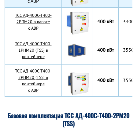
с АВР
TCC АД-400С-Т400-
400 кВт
3300x
2РПМ20 в капоте
с АВР
TCC АД-400С-Т400-
400 кВт
3550x
1РНМ20 (TSS) в
контейнере
TCC АД-400С-Т400-
2РНМ20 (TSS) в
400 кВт
3550x
контейнере
с АВР
Базовая комплектация ТСС АД-400С-Т400-2РМ20
(TSS)