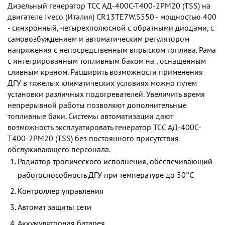
Дизельный генератор TCC АД-400С-Т400-2РМ20 (TSS) на
двигателе Iveco (Италия) CR13TE7W.S550 - мощностью 400
- синхронный, четырехполюсной с обратными диодами, с
самовозбуждением и автоматическим регулятором
напряжения с непосредственным впрыском топлива. Рама
с интегрированным топливным баком на , оснащенным
сливным краном. Расширить возможности применения
ДГУ в тяжелых климатических условиях можно путем
установки различных подогревателей. Увеличить время
непрерывной работы позволяют дополнительные
топливные баки. Системы автоматизации дают
возможность эксплуатировать генератор TCC АД-400С-
Т400-2РМ20 (TSS) без постоянного присутствия
обслуживающего персонала.
Радиатор тропического исполнения, обеспечивающий
работоспособность ДГУ при температуре до 50°С
Контроллер управления
Автомат защиты сети
Аккумуляторная батарея