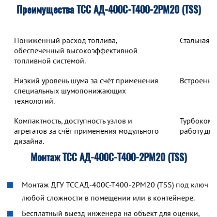
Преимущества ТСС АД-400С-Т400-2РМ20 (TSS)
Пониженный расход топлива,
Стальная 
обеспеченный высокоэффективной
топливной системой.
Низкий уровень шума за счёт применения
Встроенны
специальных шумопонижающих
технологий.
Компактность, доступность узлов и
Турбокомп
агрегатов за счёт применения модульного
работу дв
дизайна.
Монтаж ТСС АД-400С-Т400-2РМ20 (TSS)
Монтаж ДГУ ТСС АД-400С-Т400-2РМ20 (TSS) под ключ
любой сложности в помещении или в контейнере.
Бесплатный выезд инженера на объект для оценки,