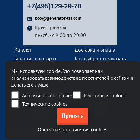
+7(495)129-29-70
box@generator-tss.com
Время работы:
пн.-сб. - с 9:00 до 20:00
Каталог
Доставка и оплата
Гарантия и возврат
Как выбрать и заказать
О компании
Наши услуги
Мы используем cookie. Это позволяет нам
Контакты
анализировать взаимодействие посетителей с сайтом и
делать его лучше.
Наш офис
Аналитические cookies
Рекламные cookies
Технические cookies
Москва, Ленинский проспект, 119А
Бизнес-центр «Ленинский 119А»
метро Тропарево
Отказаться от принятия cookies
Информация на сайте generator-tss.com не является публичной
офертой.