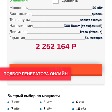
В наличии
Сравнить
Мощность:
50 кВт
Вид топлива:
дизель
Тип запуска:
электрозапуск
Напряжение:
380 Вольт (трехфазный)
Двигатель
Iveco (Италия)
Гарантия
36 месяцев
2 252 164 Р
КУПИТЬ
ПОДБОР ГЕНЕРАТОРА ОНЛАЙН
Быстрый выбор по мощности
3
кВт
5
кВт
6
кВт
7
кВт
8
кВт
10
кВт