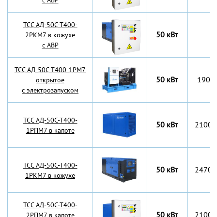
с АВР
TCC АД-50С-Т400-
50 кВт
2РКМ7 в кожухе
с АВР
TCC АД-50С-Т400-1РМ7
50 кВт
1900
открытое
с электрозапуском
TCC АД-50С-Т400-
50 кВт
2100x
1РПМ7 в капоте
TCC АД-50С-Т400-
50 кВт
2470x
1РКМ7 в кожухе
TCC АД-50С-Т400-
50 кВт
2100x
2РПМ7 в капоте