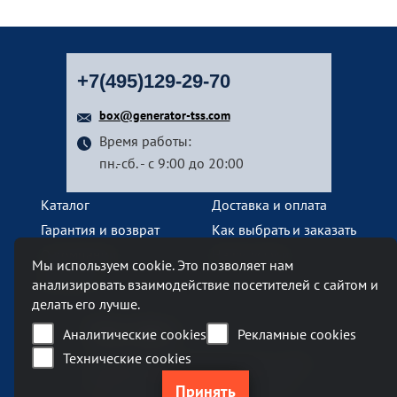
+7(495)129-29-70
box@generator-tss.com
Время работы:
пн.-сб. - с 9:00 до 20:00
Каталог
Доставка и оплата
Гарантия и возврат
Как выбрать и заказать
О компании
Наши услуги
Мы используем cookie. Это позволяет нам
Контакты
анализировать взаимодействие посетителей с сайтом и
делать его лучше.
Наш офис
Аналитические cookies
Рекламные cookies
Технические cookies
Москва, Ленинский проспект, 119А
Бизнес-центр «Ленинский 119А»