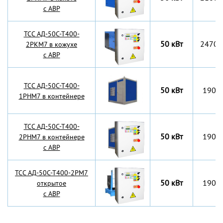
с АВР
TCC АД-50С-Т400-
50 кВт
2470x
2РКМ7 в кожухе
с АВР
TCC АД-50С-Т400-
50 кВт
1900
1РНМ7 в контейнере
TCC АД-50С-Т400-
50 кВт
1900
2РНМ7 в контейнере
с АВР
TCC АД-50С-Т400-2РМ7
50 кВт
1900
открытое
с АВР