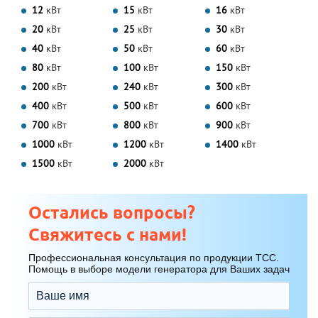
12
кВт
15
кВт
16
кВт
20
кВт
25
кВт
30
кВт
40
кВт
50
кВт
60
кВт
80
кВт
100
кВт
150
кВт
200
кВт
240
кВт
300
кВт
400
кВт
500
кВт
600
кВт
700
кВт
800
кВт
900
кВт
1000
кВт
1200
кВт
1400
кВт
1500
кВт
2000
кВт
Остались вопросы?
Свяжитесь с нами!
Профессиональная консультация по продукции ТСС.
Помощь в выборе модели генератора для Ваших задач