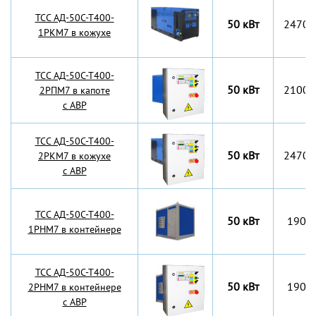
TCC АД-50С-Т400-
50 кВт
2470x
1РКМ7 в кожухе
TCC АД-50С-Т400-
50 кВт
2100x
2РПМ7 в капоте
с АВР
TCC АД-50С-Т400-
50 кВт
2470x
2РКМ7 в кожухе
с АВР
TCC АД-50С-Т400-
50 кВт
1900
1РНМ7 в контейнере
TCC АД-50С-Т400-
50 кВт
1900
2РНМ7 в контейнере
с АВР