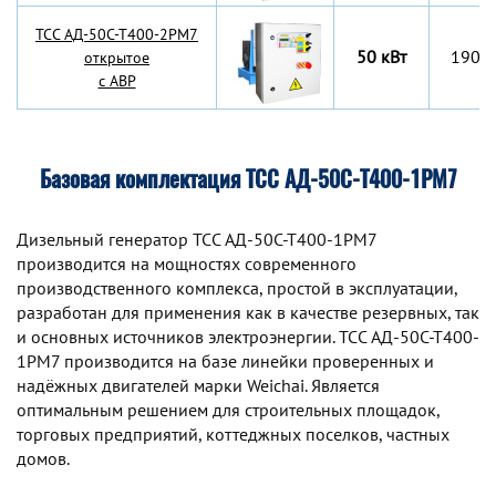
TCC АД-50С-Т400-2РМ7
50 кВт
1900
открытое
с АВР
Базовая комплектация ТСС АД-50С-Т400-1РМ7
Дизельный генератор TCC АД-50С-Т400-1РМ7
производится на мощностях современного
производственного комплекса, простой в эксплуатации,
разработан для применения как в качестве резервных, так
и основных источников электроэнергии. TCC АД-50С-Т400-
1РМ7 производится на базе линейки проверенных и
надёжных двигателей марки Weichai. Является
оптимальным решением для строительных площадок,
торговых предприятий, коттеджных поселков, частных
домов.