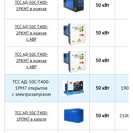
TCC АД-50С-Т400-
50 кВт
1РКМ7 в кожухе
TCC АД-50С-Т400-
50 кВт
2РКМ7 в кожухе
с АВР
TCC АД-50С-Т400-
50 кВт
2РКМ7 в кожухе
с АВР
TCC АД-50С-Т400-
1РМ7 открытое
50 кВт
1900
с электрозапуском
TCC АД-50С-Т400-
50 кВт
2100x
1РПМ7 в капоте