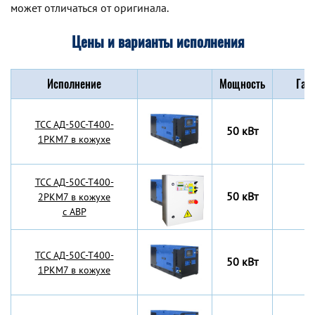
может отличаться от оригинала.
Цены и варианты исполнения
Исполнение
Мощность
Габ
TCC АД-50С-Т400-
50 кВт
1РКМ7 в кожухе
TCC АД-50С-Т400-
50 кВт
2РКМ7 в кожухе
с АВР
TCC АД-50С-Т400-
50 кВт
1РКМ7 в кожухе