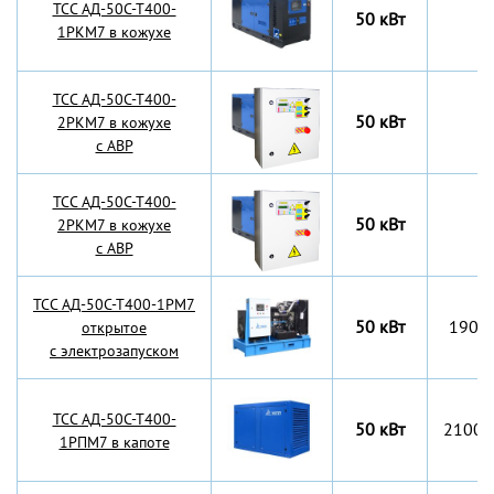
TCC АД-50С-Т400-
50 кВт
1РКМ7 в кожухе
TCC АД-50С-Т400-
50 кВт
2РКМ7 в кожухе
с АВР
TCC АД-50С-Т400-
50 кВт
2РКМ7 в кожухе
с АВР
TCC АД-50С-Т400-1РМ7
50 кВт
1900
открытое
с электрозапуском
TCC АД-50С-Т400-
50 кВт
2100x
1РПМ7 в капоте