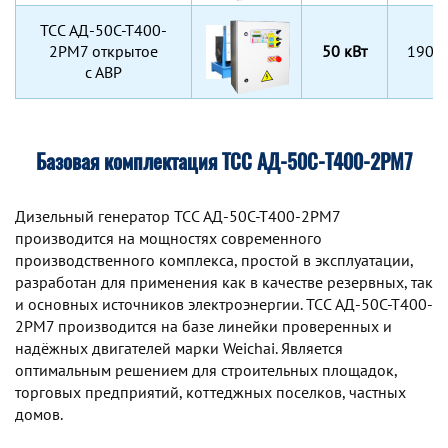
TCC АД-50С-Т400-
2РМ7 открытое
50 кВт
1900
с АВР
Базовая комплектация ТСС АД-50С-Т400-2РМ7
Дизельный генератор TCC АД-50С-Т400-2РМ7
производится на мощностях современного
производственного комплекса, простой в эксплуатации,
разработан для применения как в качестве резервных, так
и основных источников электроэнергии. TCC АД-50С-Т400-
2РМ7 производится на базе линейки проверенных и
надёжных двигателей марки Weichai. Является
оптимальным решением для строительных площадок,
торговых предприятий, коттеджных поселков, частных
домов.