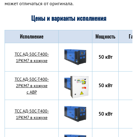
может отличаться от оригинала.
Цены и варианты исполнения
Исполнение
Мощность
Габ
TCC АД-50С-Т400-
50 кВт
1РКМ7 в кожухе
TCC АД-50С-Т400-
50 кВт
2РКМ7 в кожухе
с АВР
TCC АД-50С-Т400-
50 кВт
1РКМ7 в кожухе