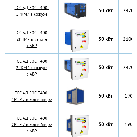
TCC АД-50С-Т400-
50 кВт
2470x
1РКМ7 в кожухе
TCC АД-50С-Т400-
50 кВт
2100x
2РПМ7 в капоте
с АВР
TCC АД-50С-Т400-
50 кВт
2470x
2РКМ7 в кожухе
с АВР
TCC АД-50С-Т400-
50 кВт
1900
1РНМ7 в контейнере
TCC АД-50С-Т400-
50 кВт
1900
2РНМ7 в контейнере
с АВР